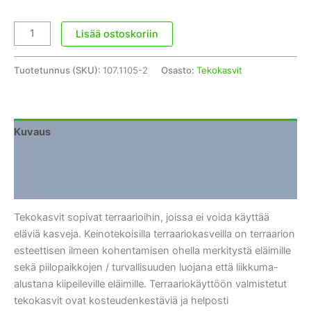
Terraarion
Lisää ostoskoriin
silkkikasvi
Exoterra
Tuotetunnus (SKU):
107.1105-2
Osasto:
Tekokasvit
Abutilon
M
määrä
Kuvaus
Lisätiedot
Arviot (0)
Tekokasvit sopivat terraarioihin, joissa ei voida käyttää
eläviä kasveja. Keinotekoisilla terraariokasveilla on terraarion
esteettisen ilmeen kohentamisen ohella merkitystä eläimille
sekä piilopaikkojen / turvallisuuden luojana että liikkuma-
alustana kiipeileville eläimille. Terraariokäyttöön valmistetut
tekokasvit ovat kosteudenkestäviä ja helposti