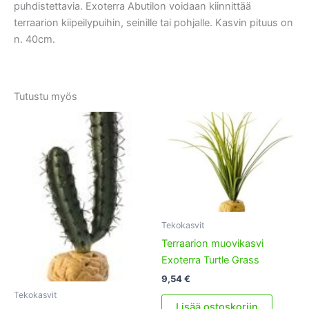
puhdistettavia. Exoterra Abutilon voidaan kiinnittää
terraarion kiipeilypuihin, seinille tai pohjalle. Kasvin pituus on
n. 40cm.
Tutustu myös
Tekokasvit
Terraarion muovikasvi
Exoterra Turtle Grass
9,54
€
Tekokasvit
Lisää ostoskoriin