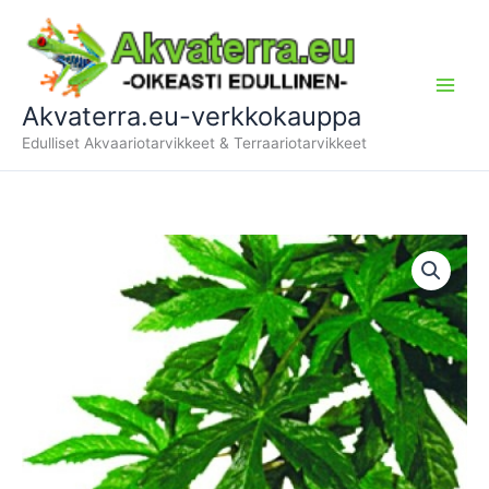
Siirry
sisältöön
Akvaterra.eu-verkkokauppa
Edulliset Akvaariotarvikkeet & Terraariotarvikkeet