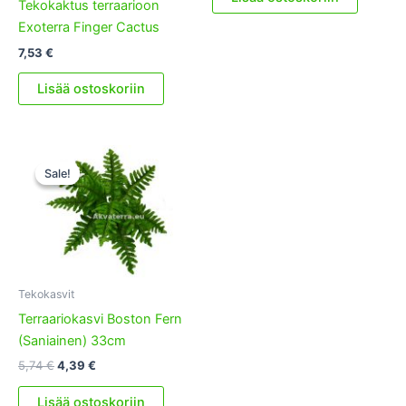
Tekokaktus terraarioon
Exoterra Finger Cactus
7,53
€
Lisää ostoskoriin
Sale!
Sale!
Tekokasvit
Terraariokasvi Boston Fern
(Saniainen) 33cm
Alkuperäinen
Nykyinen
5,74
€
4,39
€
hinta
hinta
oli:
on:
Lisää ostoskoriin