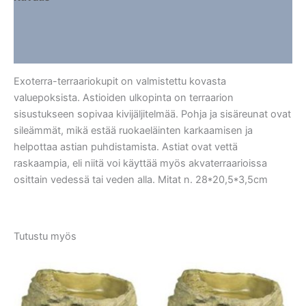
Lisätiedot
Arviot (0)
Exoterra-terraariokupit on valmistettu kovasta
valuepoksista. Astioiden ulkopinta on terraarion
sisustukseen sopivaa kivijäljitelmää. Pohja ja sisäreunat ovat
sileämmät, mikä estää ruokaeläinten karkaamisen ja
helpottaa astian puhdistamista. Astiat ovat vettä
raskaampia, eli niitä voi käyttää myös akvaterraarioissa
osittain vedessä tai veden alla. Mitat n. 28*20,5*3,5cm
Tutustu myös