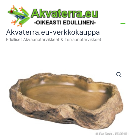
Siirry
sisältöön
Akvaterra.eu-verkkokauppa
Edulliset Akvaariotarvikkeet & Terraariotarvikkeet