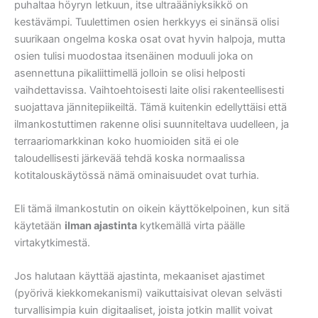
puhaltaa höyryn letkuun, itse ultraääniyksikkö on
kestävämpi. Tuulettimen osien herkkyys ei sinänsä olisi
suurikaan ongelma koska osat ovat hyvin halpoja, mutta
osien tulisi muodostaa itsenäinen moduuli joka on
asennettuna pikaliittimellä jolloin se olisi helposti
vaihdettavissa. Vaihtoehtoisesti laite olisi rakenteellisesti
suojattava jännitepiikeiltä. Tämä kuitenkin edellyttäisi että
ilmankostuttimen rakenne olisi suunniteltava uudelleen, ja
terraariomarkkinan koko huomioiden sitä ei ole
taloudellisesti järkevää tehdä koska normaalissa
kotitalouskäytössä nämä ominaisuudet ovat turhia.
Eli tämä ilmankostutin on oikein käyttökelpoinen, kun sitä
käytetään
ilman ajastinta
kytkemällä virta päälle
virtakytkimestä.
Jos halutaan käyttää ajastinta, mekaaniset ajastimet
(pyörivä kiekkomekanismi) vaikuttaisivat olevan selvästi
turvallisimpia kuin digitaaliset, joista jotkin mallit voivat