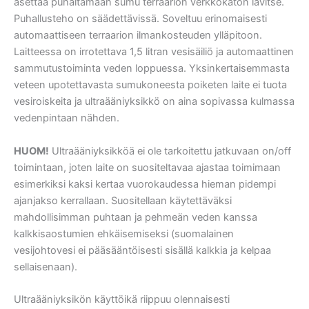
asettaa puhaltamaan sumu terraarion verkkokaton lävitse.
Puhallusteho on säädettävissä. Soveltuu erinomaisesti
automaattiseen terraarion ilmankosteuden ylläpitoon.
Laitteessa on irrotettava 1,5 litran vesisäiliö ja automaattinen
sammutustoiminta veden loppuessa. Yksinkertaisemmasta
veteen upotettavasta sumukoneesta poiketen laite ei tuota
vesiroiskeita ja ultraääniyksikkö on aina sopivassa kulmassa
vedenpintaan nähden.
HUOM!
Ultraääniyksikköä ei ole tarkoitettu jatkuvaan on/off
toimintaan, joten laite on suositeltavaa ajastaa toimimaan
esimerkiksi kaksi kertaa vuorokaudessa hieman pidempi
ajanjakso kerrallaan. Suositellaan käytettäväksi
mahdollisimman puhtaan ja pehmeän veden kanssa
kalkkisaostumien ehkäisemiseksi (suomalainen
vesijohtovesi ei pääsääntöisesti sisällä kalkkia ja kelpaa
sellaisenaan).
Ultraääniyksikön käyttöikä riippuu olennaisesti