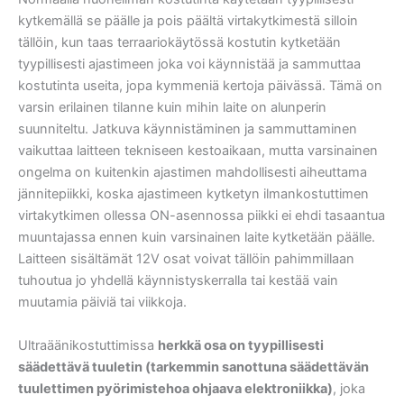
kytkemällä se päälle ja pois päältä virtakytkimestä silloin
tällöin, kun taas terraariokäytössä kostutin kytketään
tyypillisesti ajastimeen joka voi käynnistää ja sammuttaa
kostutinta useita, jopa kymmeniä kertoja päivässä. Tämä on
varsin erilainen tilanne kuin mihin laite on alunperin
suunniteltu. Jatkuva käynnistäminen ja sammuttaminen
vaikuttaa laitteen tekniseen kestoaikaan, mutta varsinainen
ongelma on kuitenkin ajastimen mahdollisesti aiheuttama
jännitepiikki, koska ajastimeen kytketyn ilmankostuttimen
virtakytkimen ollessa ON-asennossa piikki ei ehdi tasaantua
muuntajassa ennen kuin varsinainen laite kytketään päälle.
Laitteen sisältämät 12V osat voivat tällöin pahimmillaan
tuhoutua jo yhdellä käynnistyskerralla tai kestää vain
muutamia päiviä tai viikkoja.
Ultraäänikostuttimissa
herkkä osa on tyypillisesti
säädettävä tuuletin (tarkemmin sanottuna säädettävän
tuulettimen pyörimistehoa ohjaava elektroniikka)
, joka