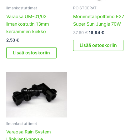
Ilmankostuttimet
POISTOERÄT
Varaosa UM-01/02
Monimetallipolttimo E27
ilmankostutin 13mm
Super Sun Jungle 70W
keraaminen kiekko
Alkuperäinen
Nykyinen
37,60
€
16,94
€
hinta
hinta
2,53
€
oli:
on:
Lisää ostoskoriin
37,60 €.
16,94 €.
Lisää ostoskoriin
Ilmankostuttimet
Varaosa Rain System
Läpivientikappale