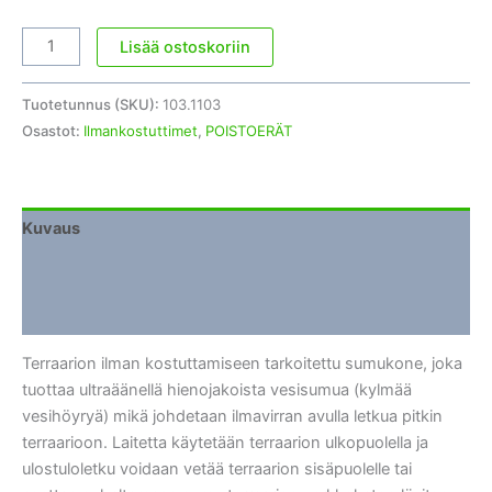
Terraarion
Lisää ostoskoriin
Ilmankostutin
/
Tuotetunnus (SKU):
103.1103
Sumukone
Osastot:
Ilmankostuttimet
,
POISTOERÄT
(Fogger)
määrä
Kuvaus
Lisätiedot
Arviot (0)
Terraarion ilman kostuttamiseen tarkoitettu sumukone, joka
tuottaa ultraäänellä hienojakoista vesisumua (kylmää
vesihöyryä) mikä johdetaan ilmavirran avulla letkua pitkin
terraarioon. Laitetta käytetään terraarion ulkopuolella ja
ulostuloletku voidaan vetää terraarion sisäpuolelle tai