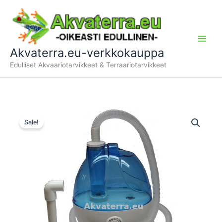
Siirry
sisältöön
Akvaterra.eu-verkkokauppa
Edulliset Akvaariotarvikkeet & Terraariotarvikkeet
Sale!