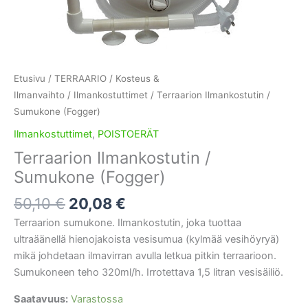
Etusivu
/
TERRAARIO
/
Kosteus &
Ilmanvaihto
/
Ilmankostuttimet
/ Terraarion Ilmankostutin /
Sumukone (Fogger)
Ilmankostuttimet
,
POISTOERÄT
Terraarion Ilmankostutin /
Sumukone (Fogger)
Alkuperäinen
Nykyinen
50,10
€
20,08
€
hinta
hinta
Terraarion sumukone. Ilmankostutin, joka tuottaa
oli:
on:
ultraäänellä hienojakoista vesisumua (kylmää vesihöyryä)
50,10 €.
20,08 €.
mikä johdetaan ilmavirran avulla letkua pitkin terraarioon.
Sumukoneen teho 320ml/h. Irrotettava 1,5 litran vesisäiliö.
Saatavuus:
Varastossa