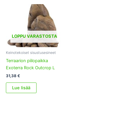
LOPPU VARASTOSTA
Keinotekoiset sisustusesineet
Terraarion piilopaikka
Exoterra Rock Outcrop L
31,38
€
Lue lisää