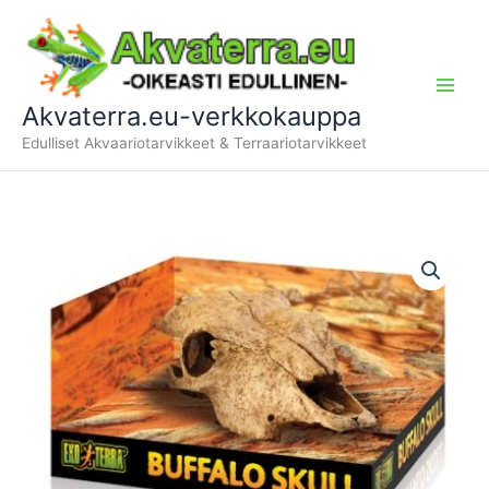
Siirry
sisältöön
Akvaterra.eu-verkkokauppa
Edulliset Akvaariotarvikkeet & Terraariotarvikkeet