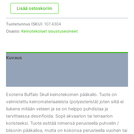
Terraariokoriste
Lisää ostoskoriin
Exoterra
Buffalo
Tuotetunnus (SKU):
107.4304
Skull
Osasto:
Keinotekoiset sisustusesineet
määrä
Kuvaus
Lisätiedot
Arviot (0)
Exoterra Buffalo Skull keinotekoinen pääkallo. Tuote on
valmistettu keinomateriaaleista (polyesteristä) joten siitä ei
liukene mitään veteen ja se on helppo puhdistaa ja
tarvittaessa desinfioida. Sopii akvaarion tai terraarion
koristeeksi. Tuote esittää nimensä perusteella puhvelin /
biisonin pääkalloa, mutta on kokonsa perusteella vuohen tai