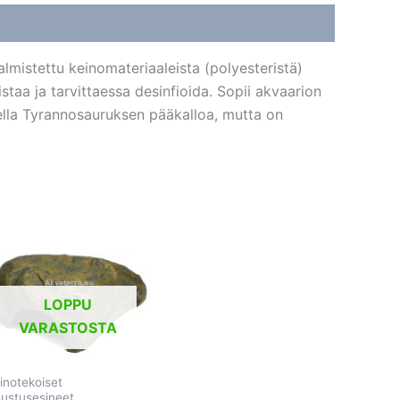
lmistettu keinomateriaaleista (polyesteristä)
staa ja tarvittaessa desinfioida. Sopii akvaarion
eella Tyrannosauruksen pääkalloa, mutta on
LOPPU
VARASTOSTA
inotekoiset
sustusesineet