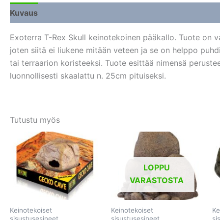
Kuvaus
Lisätiedot
Arviot (0)
Exoterra T-Rex Skull keinotekoinen pääkallo. Tuote on va
joten siitä ei liukene mitään veteen ja se on helppo puhdi
tai terraarion koristeeksi. Tuote esittää nimensä perust
luonnollisesti skaalattu n. 25cm pituiseksi.
Tutustu myös
LOPPU
VARASTOSTA
Keinotekoiset
Keinotekoiset
Ke
sisustusesineet
sisustusesineet
si