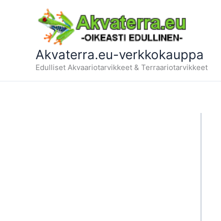
Siirry
sisältöön
Akvaterra.eu-verkkokauppa
Edulliset Akvaariotarvikkeet & Terraariotarvikkeet