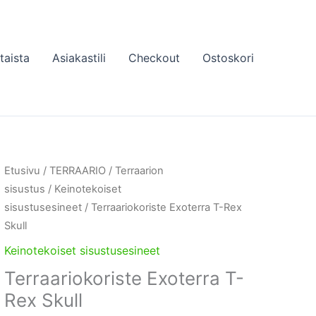
taista
Asiakastili
Checkout
Ostoskori
Etusivu
/
TERRAARIO
/
Terraarion
sisustus
/
Keinotekoiset
sisustusesineet
/ Terraariokoriste Exoterra T-Rex
Skull
Keinotekoiset sisustusesineet
Terraariokoriste Exoterra T-
Rex Skull