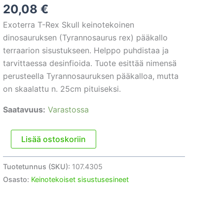
20,08
€
Exoterra T-Rex Skull keinotekoinen
dinosauruksen (Tyrannosaurus rex) pääkallo
terraarion sisustukseen. Helppo puhdistaa ja
tarvittaessa desinfioida. Tuote esittää nimensä
perusteella Tyrannosauruksen pääkalloa, mutta
on skaalattu n. 25cm pituiseksi.
Saatavuus:
Varastossa
Terraariokoriste
Lisää ostoskoriin
Exoterra
T-
Tuotetunnus (SKU):
107.4305
Rex
Osasto:
Keinotekoiset sisustusesineet
Skull
määrä