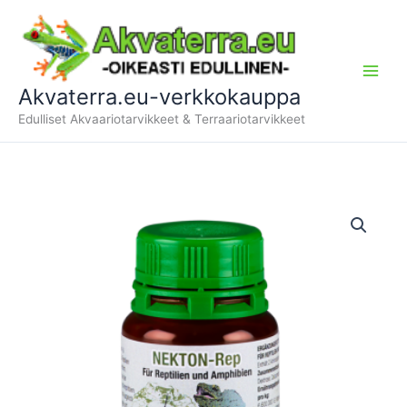
Siirry
sisältöön
Akvaterra.eu-verkkokauppa
Edulliset Akvaariotarvikkeet & Terraariotarvikkeet