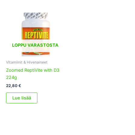
LOPPU VARASTOSTA
Vitamiinit & Hivenaineet
Zoomed ReptiVite with D3
224g
22,80
€
Lue lisää