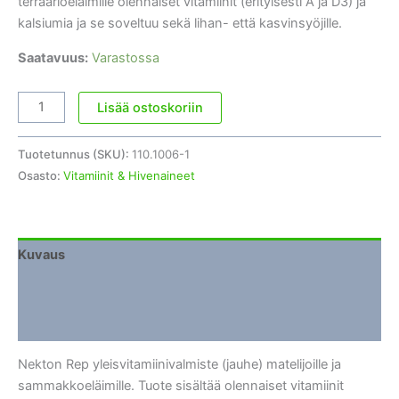
terraarioeläimille olennaiset vitamiinit (erityisesti A ja D3) ja
kalsiumia ja se soveltuu sekä lihan- että kasvinsyöjille.
Saatavuus:
Varastossa
Terraarioeläinten
Lisää ostoskoriin
vitamiini
Nekton
Tuotetunnus (SKU):
110.1006-1
Rep
Osasto:
Vitamiinit & Hivenaineet
35g
määrä
Kuvaus
Lisätiedot
Arviot (0)
Nekton Rep yleisvitamiinivalmiste (jauhe) matelijoille ja
sammakkoeläimille. Tuote sisältää olennaiset vitamiinit