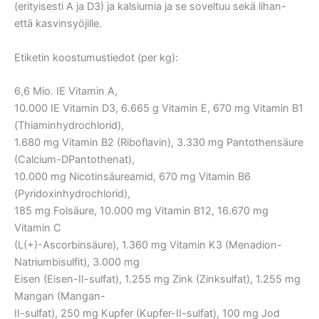
(erityisesti A ja D3) ja kalsiumia ja se soveltuu sekä lihan-
että kasvinsyöjille.
Etiketin koostumustiedot (per kg):
6,6 Mio. IE Vitamin A,
10.000 IE Vitamin D3, 6.665 g Vitamin E, 670 mg Vitamin B1
(Thiaminhydrochlorid),
1.680 mg Vitamin B2 (Riboflavin), 3.330 mg Pantothensäure
(Calcium-DPantothenat),
10.000 mg Nicotinsäureamid, 670 mg Vitamin B6
(Pyridoxinhydrochlorid),
185 mg Folsäure, 10.000 mg Vitamin B12, 16.670 mg
Vitamin C
(L(+)-Ascorbinsäure), 1.360 mg Vitamin K3 (Menadion-
Natriumbisulfit), 3.000 mg
Eisen (Eisen-II-sulfat), 1.255 mg Zink (Zinksulfat), 1.255 mg
Mangan (Mangan-
II-sulfat), 250 mg Kupfer (Kupfer-II-sulfat), 100 mg Jod