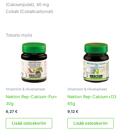
(Calciumjodat), 40 mg
Cobalt (Cobaltcarbonat)
Tutustu myös
Vitamiinit & Hivenaineet
Vitamiinit & Hivenaineet
Nekton Rep-Calcium-Pur+
Nekton Rep-Calcium+D3
30g
65g
6,27
€
9,12
€
Lisää ostoskoriin
Lisää ostoskoriin