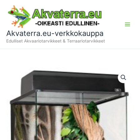
Siirry
sisältöön
Akvaterra.eu-verkkokauppa
Edulliset Akvaariotarvikkeet & Terraariotarvikkeet