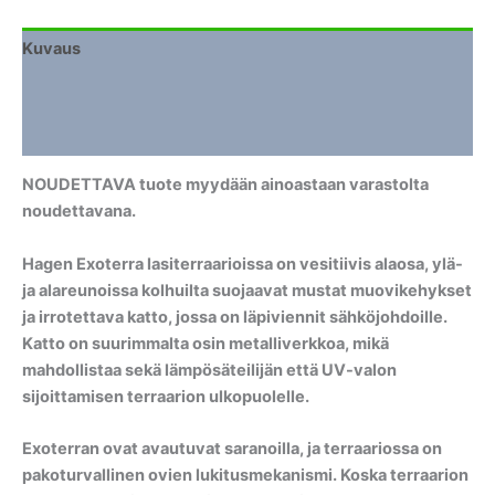
Kuvaus
Lisätiedot
Arviot (0)
NOUDETTAVA tuote myydään ainoastaan varastolta
noudettavana.
Hagen Exoterra lasiterraarioissa on vesitiivis alaosa, ylä-
ja alareunoissa kolhuilta suojaavat mustat muovikehykset
ja irrotettava katto, jossa on läpiviennit sähköjohdoille.
Katto on suurimmalta osin metalliverkkoa, mikä
mahdollistaa sekä lämpösäteilijän että UV-valon
sijoittamisen terraarion ulkopuolelle.
Exoterran ovat avautuvat saranoilla, ja terraariossa on
pakoturvallinen ovien lukitusmekanismi. Koska terraarion