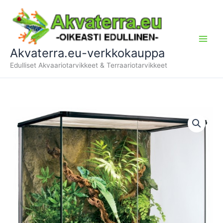
Siirry
sisältöön
Akvaterra.eu-verkkokauppa
Edulliset Akvaariotarvikkeet & Terraariotarvikkeet