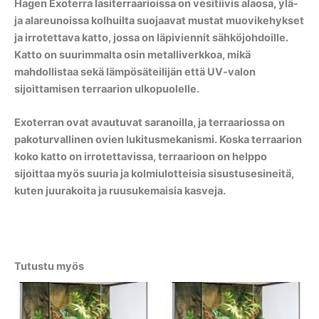
Hagen Exoterra lasiterraarioissa on vesitiivis alaosa, ylä-
ja alareunoissa kolhuilta suojaavat mustat muovikehykset
ja irrotettava katto, jossa on läpiviennit sähköjohdoille.
Katto on suurimmalta osin metalliverkkoa, mikä
mahdollistaa sekä lämpösäteilijän että UV-valon
sijoittamisen terraarion ulkopuolelle.
Exoterran ovat avautuvat saranoilla, ja terraariossa on
pakoturvallinen ovien lukitusmekanismi. Koska terraarion
koko katto on irrotettavissa, terraarioon on helppo
sijoittaa myös suuria ja kolmiulotteisia sisustusesineitä,
kuten juurakoita ja ruusukemaisia kasveja.
Tutustu myös