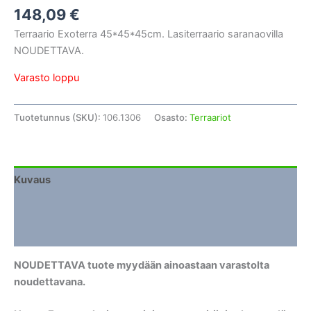
148,09
€
Terraario Exoterra 45*45*45cm. Lasiterraario saranaovilla
NOUDETTAVA.
Varasto loppu
Tuotetunnus (SKU):
106.1306
Osasto:
Terraariot
Kuvaus
Lisätiedot
Arviot (0)
NOUDETTAVA tuote myydään ainoastaan varastolta
noudettavana.