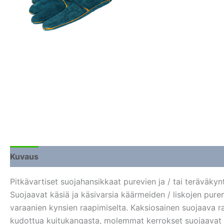
Kuvaus
Lisätiedot
Arviot (0)
Pitkävartiset suojahansikkaat purevien ja / tai teräväkyn
Suojaavat käsiä ja käsivarsia käärmeiden / liskojen purem
varaanien kynsien raapimiselta. Kaksiosainen suojaava rak
kudottua kuitukangasta, molemmat kerrokset suojaavat p