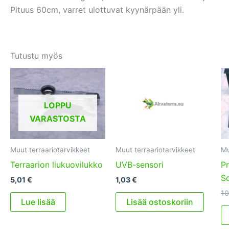
Pituus 60cm, varret ulottuvat kyynärpään yli.
Tutustu myös
LOPPU
VARASTOSTA
Muut terraariotarvikkeet
Muut terraariotarvikkeet
Mu
Terraarion liukuovilukko
UVB-sensori
P
S
5,01
€
1,03
€
10
Lue lisää
Lisää ostoskoriin