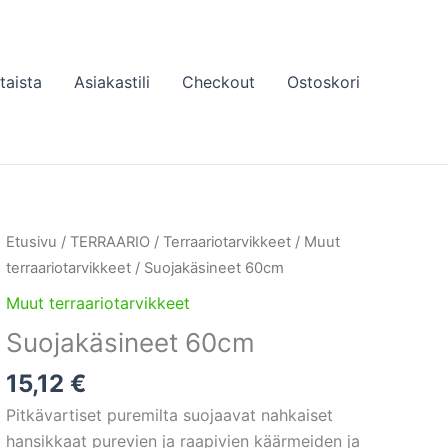
taista
Asiakastili
Checkout
Ostoskori
Etusivu
/
TERRAARIO
/
Terraariotarvikkeet
/
Muut
terraariotarvikkeet
/ Suojakäsineet 60cm
Muut terraariotarvikkeet
Suojakäsineet 60cm
15,12
€
Pitkävartiset puremilta suojaavat nahkaiset
hansikkaat purevien ja raapivien käärmeiden ja