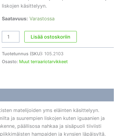
liskojen käsittelyyn.
Saatavuus:
Varastossa
Suojakäsineet
Lisää ostoskoriin
60cm
määrä
Tuotetunnus (SKU):
105.2103
Osasto:
Muut terraariotarvikkeet
tisten matelijoiden yms eläinten käsittelyyn.
ilta ja suurempien liskojen kuten iguaanien ja
enne, päällisosa nahkaa ja sisäpuoli tiiviisti
iikkimäisten hampaiden ja kynsien läpäisyltä.