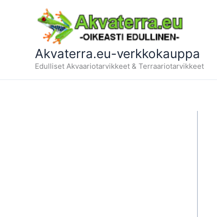
Siirry
sisältöön
Akvaterra.eu-verkkokauppa
Edulliset Akvaariotarvikkeet & Terraariotarvikkeet