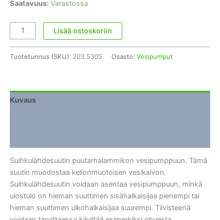
Saatavuus:
Varastossa
Suihkulähdesuutin
Lisää ostoskoriin
Kello
250mm
Tuotetunnus (SKU):
203.5305
Osasto:
Vesipumput
määrä
Kuvaus
Lisätiedot
Arviot (0)
Suihkulähdesuutin puutarhalammikon vesipumppuun. Tämä
suutin muodostaa kellonmuotoisen vesikalvon.
Suihkulähdesuutin voidaan asentaa vesipumppuun, minkä
ulostulo on hieman suuttimen sisähalkaisijaa pienempi tai
hieman suuttimen ulkohalkaisijaa suurempi. Tiivisteenä
voidaan tarvittaessa käyttää esimerkiksi ohuesta