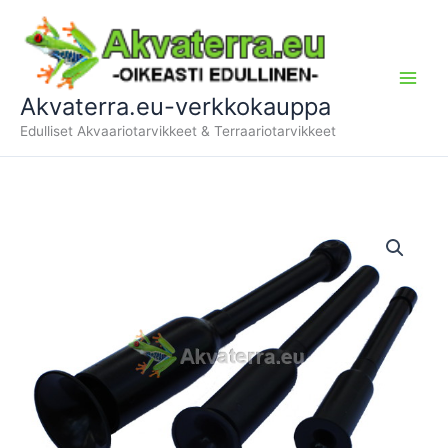
Siirry
sisältöön
Akvaterra.eu-verkkokauppa
Edulliset Akvaariotarvikkeet & Terraariotarvikkeet