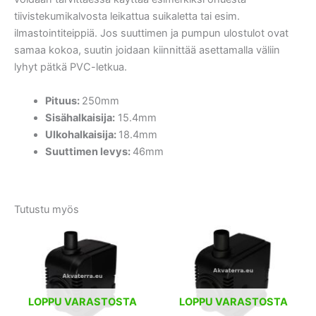
tiivistekumikalvosta leikattua suikaletta tai esim.
ilmastointiteippiä. Jos suuttimen ja pumpun ulostulot ovat
samaa kokoa, suutin joidaan kiinnittää asettamalla väliin
lyhyt pätkä PVC-letkua.
Pituus:
250mm
Sisähalkaisija:
15.4mm
Ulkohalkaisija:
18.4mm
Suuttimen levys:
46mm
Tutustu myös
LOPPU VARASTOSTA
LOPPU VARASTOSTA