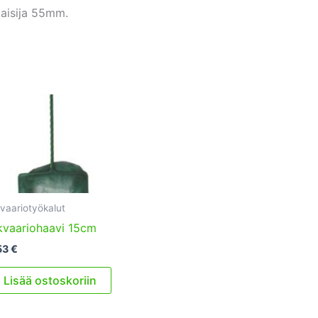
kaisija 55mm.
vaariotyökalut
kvaariohaavi 15cm
53
€
Lisää ostoskoriin