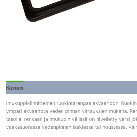
Kuvaus
Lisätiedot
Arviot (0)
Imukuppikiinnitteinen ruokintarengas akvaarioon. Ruokin
ympäri akvaariota veden pinnan virtauksien mukana. Reng
tasolle, renkaan ja imukupin välissä on nivelletty varsi 
vaakasuorassa vedenpinnan laskiessa tai noustessa. Valm