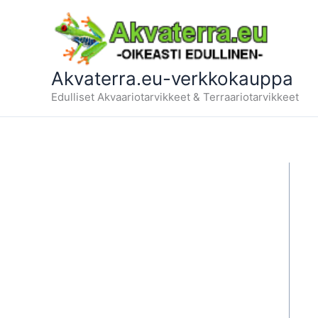
Siirry
sisältöön
Akvaterra.eu-verkkokauppa
Edulliset Akvaariotarvikkeet & Terraariotarvikkeet