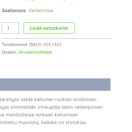
Saatavuus:
Varastossa
Ruokintarengas
Lisää ostoskoriin
5,5cm
pyöreä
Tuotetunnus (SKU):
205.1402
määrä
Osasto:
Akvaariotyökalut
tarengas estää kelluvien ruokien leviämisen
as kiinnitetään imukupilla lasiin vedenpinnan
joka mahdollistaa renkaan kellumisen
istettu muovista, kelluke on styroksia.