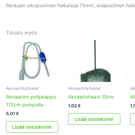
Renkaan ulkopuolinen halkaisija 75mm, sisäpuolinen hal
Tutustu myös
Akvaariotyökalut
Akvaariotyökalut
Ak
Akvaarion pohjalappo
Akvaariohaavi 10cm
A
172cm pumpulla
1,02
€
1,
5,01
€
Lisää ostoskoriin
Lisää ostoskoriin