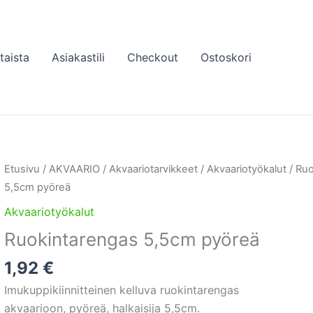
taista
Asiakastili
Checkout
Ostoskori
Etusivu
/
AKVAARIO
/
Akvaariotarvikkeet
/
Akvaariotyökalut
/ Ruo
5,5cm pyöreä
Akvaariotyökalut
Ruokintarengas 5,5cm pyöreä
1,92
€
Imukuppikiinnitteinen kelluva ruokintarengas
akvaarioon, pyöreä, halkaisija 5,5cm.