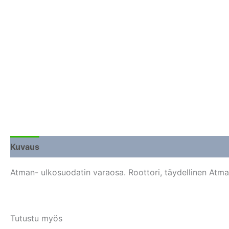
Kuvaus
Lisätiedot
Arviot (0)
Atman- ulkosuodatin varaosa. Roottori, täydellinen Atm
Tutustu myös