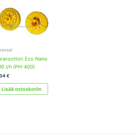
raosat
raroottori Eco Nano
0 l/h (PH-400)
,04
€
Lisää ostoskoriin