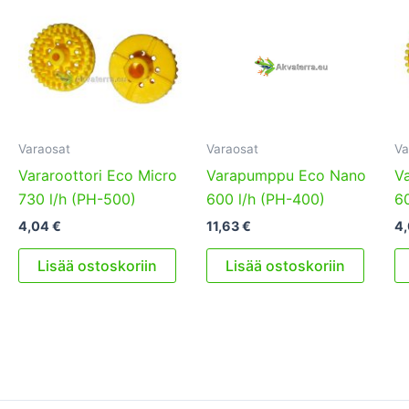
Varaosat
Varaosat
Va
Vararoottori Eco Micro
Varapumppu Eco Nano
Va
730 l/h (PH-500)
600 l/h (PH-400)
60
4,04
€
11,63
€
4
Lisää ostoskoriin
Lisää ostoskoriin