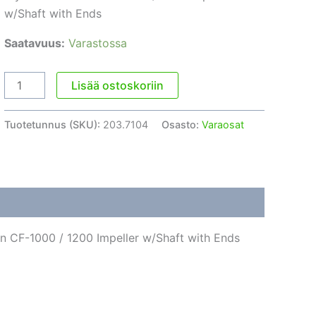
w/Shaft with Ends
Saatavuus:
Varastossa
Roottori
Lisää ostoskoriin
Atman
CF-
Tuotetunnus (SKU):
203.7104
Osasto:
Varaosat
1000/1200
määrä
an CF-1000 / 1200 Impeller w/Shaft with Ends