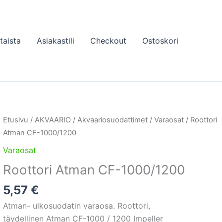
taista
Asiakastili
Checkout
Ostoskori
Etusivu
/
AKVAARIO
/
Akvaariosuodattimet
/
Varaosat
/ Roottori
Atman CF-1000/1200
Varaosat
Roottori Atman CF-1000/1200
5,57
€
Atman- ulkosuodatin varaosa. Roottori,
täydellinen Atman CF-1000 / 1200 Impeller