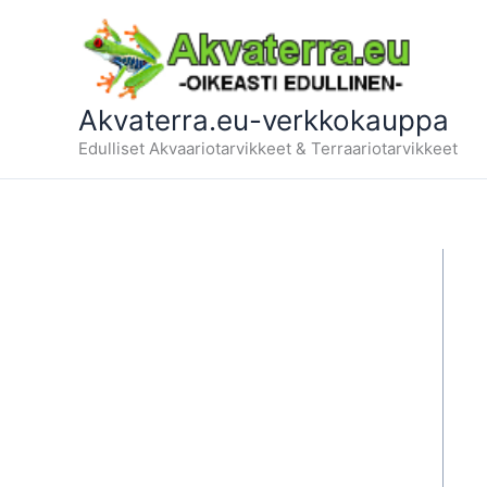
Siirry
sisältöön
Akvaterra.eu-verkkokauppa
Edulliset Akvaariotarvikkeet & Terraariotarvikkeet