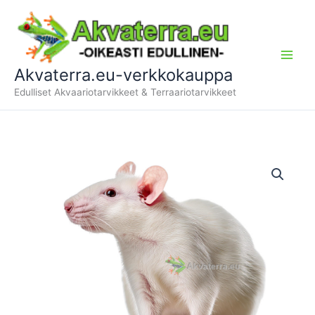
Siirry
sisältöön
Akvaterra.eu-verkkokauppa
Edulliset Akvaariotarvikkeet & Terraariotarvikkeet