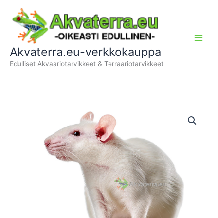
Siirry
sisältöön
Akvaterra.eu-verkkokauppa
Edulliset Akvaariotarvikkeet & Terraariotarvikkeet