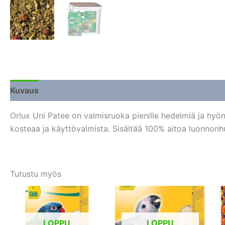
Kuvaus
Lisätiedot
Arviot (0)
Orlux Uni Patee on valmisruoka pienille hedelmiä ja hyönt
kosteaa ja käyttövalmista. Sisältää 100% aitoa luonnonhu
Tutustu myös
LOPPU
LOPPU