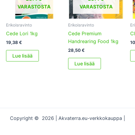
VARASTOSTA
VARASTOSTA
Erikoisravinto
Erikoisravinto
Er
Cede Lori 1kg
Cede Premium
Cl
Handrearing Food 1kg
19,38
€
1
28,50
€
Lue lisää
Lue lisää
Copyright © 2026 | Akvaterra.eu-verkkokauppa |