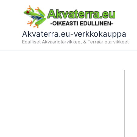
Siirry
sisältöön
Akvaterra.eu-verkkokauppa
Edulliset Akvaariotarvikkeet & Terraariotarvikkeet