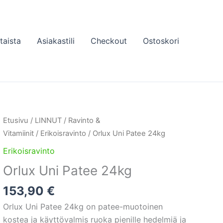
taista
Asiakastili
Checkout
Ostoskori
Etusivu
/
LINNUT
/
Ravinto &
Vitamiinit
/
Erikoisravinto
/ Orlux Uni Patee 24kg
Erikoisravinto
Orlux Uni Patee 24kg
153,90
€
Orlux Uni Patee 24kg on patee-muotoinen
kostea ja käyttövalmis ruoka pienille hedelmiä ja