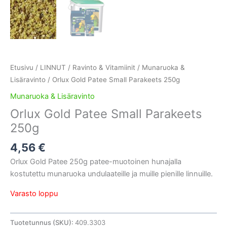
Etusivu
/
LINNUT
/
Ravinto & Vitamiinit
/
Munaruoka &
Lisäravinto
/ Orlux Gold Patee Small Parakeets 250g
Munaruoka & Lisäravinto
Orlux Gold Patee Small Parakeets
250g
4,56
€
Orlux Gold Patee 250g patee-muotoinen hunajalla
kostutettu munaruoka undulaateille ja muille pienille linnuille.
Varasto loppu
Tuotetunnus (SKU):
409.3303