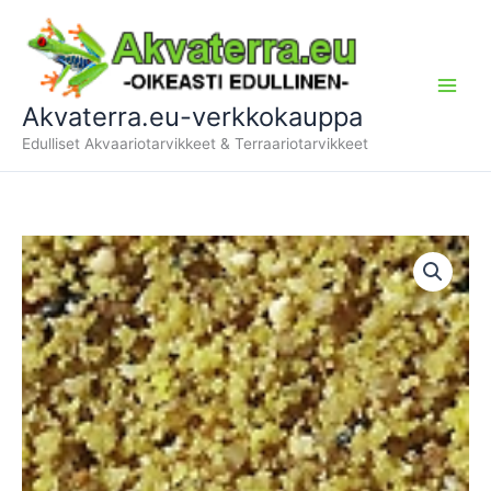
Siirry
sisältöön
Akvaterra.eu-verkkokauppa
Edulliset Akvaariotarvikkeet & Terraariotarvikkeet