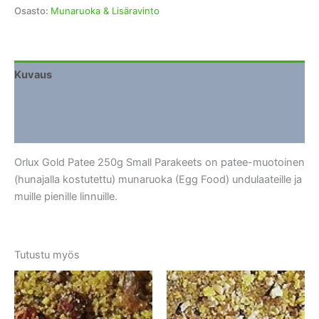
Osasto:
Munaruoka & Lisäravinto
Kuvaus
Lisätiedot
Arviot (0)
Orlux Gold Patee 250g Small Parakeets on patee-muotoinen
(hunajalla kostutettu) munaruoka (Egg Food) undulaateille ja
muille pienille linnuille.
Tutustu myös