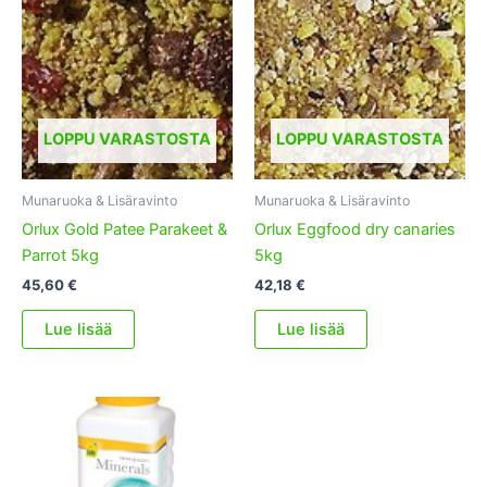
LOPPU VARASTOSTA
LOPPU VARASTOSTA
Munaruoka & Lisäravinto
Munaruoka & Lisäravinto
Orlux Gold Patee Parakeet &
Orlux Eggfood dry canaries
Parrot 5kg
5kg
45,60
€
42,18
€
Lue lisää
Lue lisää