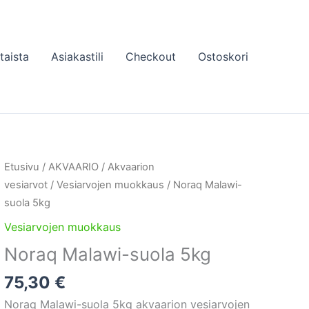
taista
Asiakastili
Checkout
Ostoskori
Etusivu
/
AKVAARIO
/
Akvaarion
vesiarvot
/
Vesiarvojen muokkaus
/ Noraq Malawi-
suola 5kg
Vesiarvojen muokkaus
Noraq Malawi-suola 5kg
75,30
€
Noraq Malawi-suola 5kg akvaarion vesiarvojen