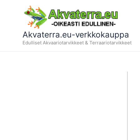
Siirry
sisältöön
Akvaterra.eu-verkkokauppa
Edulliset Akvaariotarvikkeet & Terraariotarvikkeet