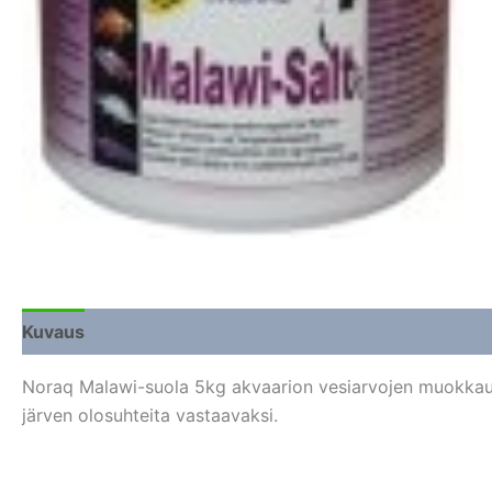
Kuvaus
Lisätiedot
Arviot (0)
Noraq Malawi-suola 5kg akvaarion vesiarvojen muokka
järven olosuhteita vastaavaksi.