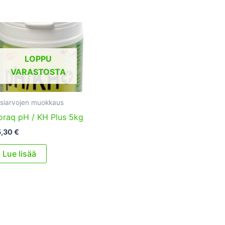
LOPPU
VARASTOSTA
siarvojen muokkaus
oraq pH / KH Plus 5kg
5,30
€
Lue lisää