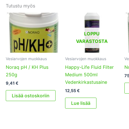
Tutustu myös
LOPPU
VARASTOSTA
Vesiarvojen muokkaus
Vesiarvojen muokkaus
Ve
Noraq pH / KH Plus
Happy-Life Fluid Filter
N
250g
Medium 500ml
7
Vedenkirkastusaine
9,41
€
12,55
€
Lisää ostoskoriin
Lue lisää