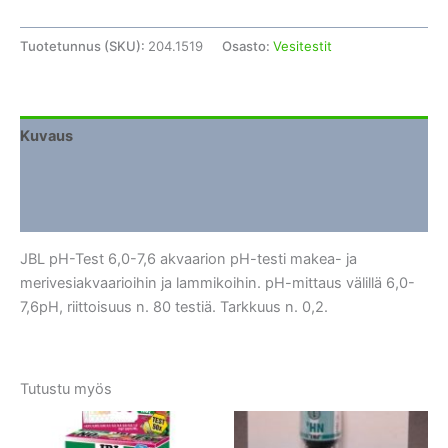
Tuotetunnus (SKU):
204.1519
Osasto:
Vesitestit
Kuvaus
Lisätiedot
Arviot (0)
JBL pH-Test 6,0-7,6 akvaarion pH-testi makea- ja
merivesiakvaarioihin ja lammikoihin. pH-mittaus välillä 6,0-
7,6pH, riittoisuus n. 80 testiä. Tarkkuus n. 0,2.
Tutustu myös