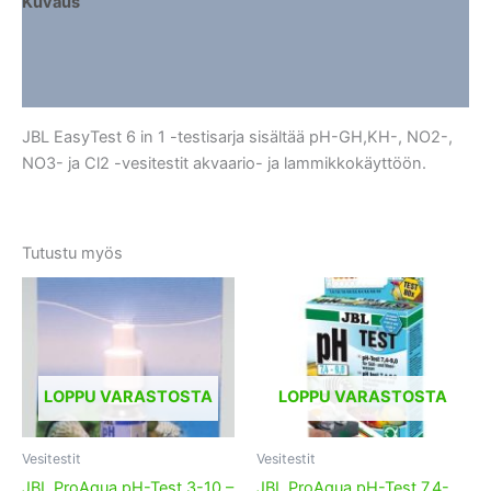
Kuvaus
Lisätiedot
Arviot (0)
JBL EasyTest 6 in 1 -testisarja sisältää pH-GH,KH-, NO2-,
NO3- ja Cl2 -vesitestit akvaario- ja lammikkokäyttöön.
Tutustu myös
LOPPU VARASTOSTA
LOPPU VARASTOSTA
Vesitestit
Vesitestit
JBL ProAqua pH-Test 3-10 –
JBL ProAqua pH-Test 7,4-