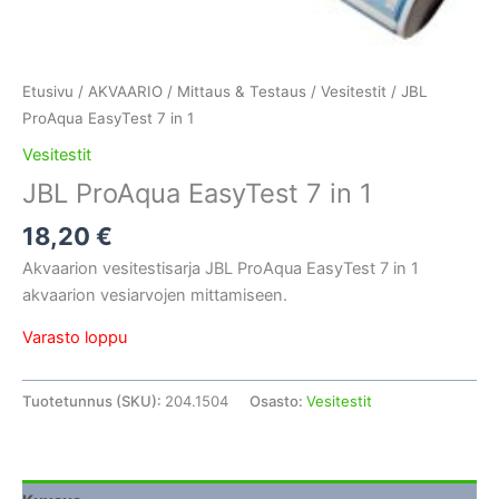
Etusivu
/
AKVAARIO
/
Mittaus & Testaus
/
Vesitestit
/ JBL
ProAqua EasyTest 7 in 1
Vesitestit
JBL ProAqua EasyTest 7 in 1
18,20
€
Akvaarion vesitestisarja JBL ProAqua EasyTest 7 in 1
akvaarion vesiarvojen mittamiseen.
Varasto loppu
Tuotetunnus (SKU):
204.1504
Osasto:
Vesitestit