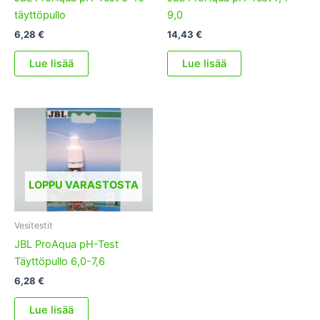
täyttöpullo
9,0
6,28
€
14,43
€
Lue lisää
Lue lisää
LOPPU VARASTOSTA
Vesitestit
JBL ProAqua pH-Test
Täyttöpullo 6,0-7,6
6,28
€
Lue lisää