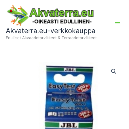
Siirry
sisältöön
Akvaterra.eu-verkkokauppa
Edulliset Akvaariotarvikkeet & Terraariotarvikkeet