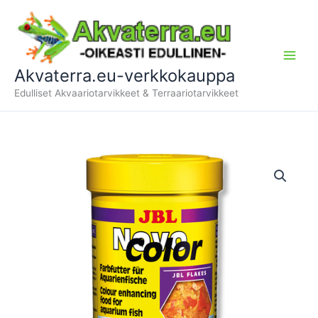
Siirry
sisältöön
Akvaterra.eu-verkkokauppa
Edulliset Akvaariotarvikkeet & Terraariotarvikkeet