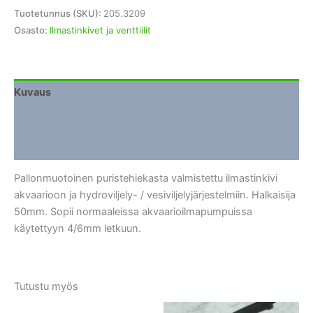
halk.
Tuotetunnus (SKU):
205.3209
50mm
Osasto:
Ilmastinkivet ja venttiilit
määrä
Kuvaus
Lisätiedot
Arviot (0)
Pallonmuotoinen puristehiekasta valmistettu ilmastinkivi
akvaarioon ja hydroviljely- / vesiviljelyjärjestelmiin. Halkaisija
50mm. Sopii normaaleissa akvaarioilmapumpuissa
käytettyyn 4/6mm letkuun.
Tutustu myös