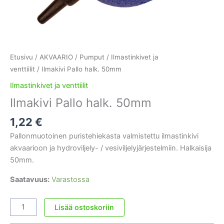
Etusivu
/
AKVAARIO
/
Pumput
/
Ilmastinkivet ja
venttiilit
/ Ilmakivi Pallo halk. 50mm
Ilmastinkivet ja venttiilit
Ilmakivi Pallo halk. 50mm
1,22
€
Pallonmuotoinen puristehiekasta valmistettu ilmastinkivi
akvaarioon ja hydroviljely- / vesiviljelyjärjestelmiin. Halkaisija
50mm.
Saatavuus:
Varastossa
Ilmakivi
Lisää ostoskoriin
Pallo