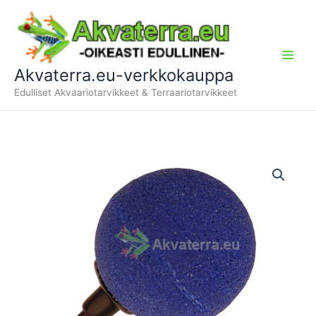
Siirry
sisältöön
Akvaterra.eu-verkkokauppa
Edulliset Akvaariotarvikkeet & Terraariotarvikkeet