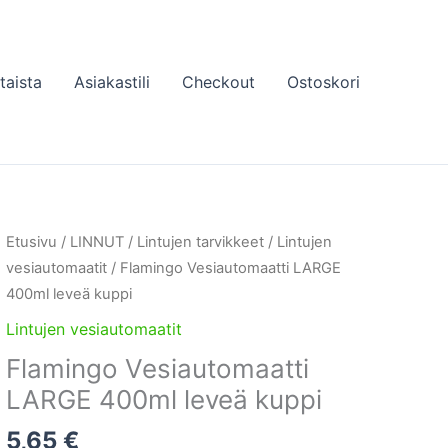
taista
Asiakastili
Checkout
Ostoskori
Etusivu
/
LINNUT
/
Lintujen tarvikkeet
/
Lintujen
vesiautomaatit
/ Flamingo Vesiautomaatti LARGE
400ml leveä kuppi
Lintujen vesiautomaatit
Flamingo Vesiautomaatti
LARGE 400ml leveä kuppi
5,65
€