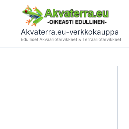
Siirry
sisältöön
Akvaterra.eu-verkkokauppa
Edulliset Akvaariotarvikkeet & Terraariotarvikkeet