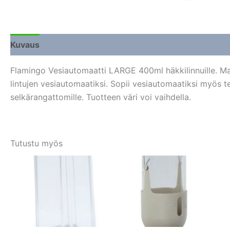
Kuvaus
Lisätiedot
Arviot (0)
Flamingo Vesiautomaatti LARGE 400ml häkkilinnuille. Mall
lintujen vesiautomaatiksi. Sopii vesiautomaatiksi myös terr
selkärangattomille. Tuotteen väri voi vaihdella.
Tutustu myös