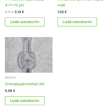
4+7+10 pH
malli
Alkuperäinen
Nykyinen
5,11
€
3,14
€
1,02
€
hinta
hinta
oli:
on:
Lisää ostoskoriin
Lisää ostoskoriin
5,11 €.
3,14 €.
Mittarit
Ominaispainomittari AN
5,06
€
Lisää ostoskoriin