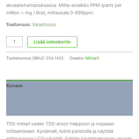
akvaarioharrastuksessa. Mitta-asteikko PPM (parts per
million = mg / litra), mittausala 0-999ppm.
Saatavuus:
Varastossa
Elektroninen
Lisää ostoskoriin
TDS-
mittari
Tuotetunnus (SKU):
204.1402
Osasto:
Mittarit
määrä
Kuvaus
Lisätiedot
Arviot (0)
TDS-mittari veden TDS-arvon helppoon ja nopeaan
mittaamiseen. Kynämalli, toimii paristoilla ja näyttää
mittausarvon LCD-näytöllä. Erittäin käyttökelpoinen varuste