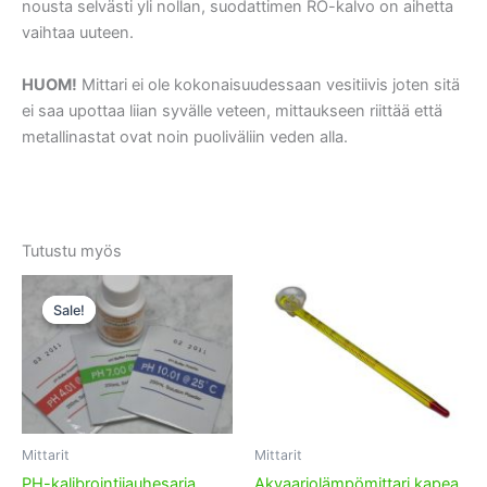
nousta selvästi yli nollan, suodattimen RO-kalvo on aihetta
vaihtaa uuteen.
HUOM!
Mittari ei ole kokonaisuudessaan vesitiivis joten sitä
ei saa upottaa liian syvälle veteen, mittaukseen riittää että
metallinastat ovat noin puoliväliin veden alla.
Tutustu myös
Sale!
Sale!
Mittarit
Mittarit
PH-kalibrointijauhesarja
Akvaariolämpömittari kapea