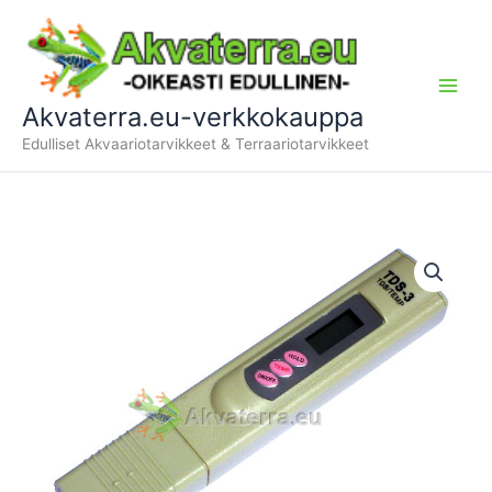
Siirry
sisältöön
Akvaterra.eu-verkkokauppa
Edulliset Akvaariotarvikkeet & Terraariotarvikkeet