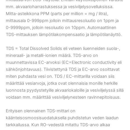
mm. akvaarioharrastuksessa ja vesiviljelysovelluksissa.
Mitta-asteikkona PPM (parts per million = mg / litra),
mittausala 0-999ppm jolloin mittausresoluutio on 1ppm ja
0-9999ppm, jolloin resoluutio on 10ppm. Automaattinen
TDS-mittauksen lämpötilakompensaatio ja lämpötilanäyttö.
TDS = Total Dissolved Solids eli veteen liuenneiden suola-,
mineraali- ja metalli-ionien määrä. TDS-arvo on
muunnettavissa EC-arvoksi (EC=Electronic conductivity eli
sähkönjohtavuus). Tiivistettynä TDS ja EC-arvo osoittavat
miten puhdasta vesi on. TDS / EC-mittarilla voidaan siis
määrittää vesiarvoja, jotka ovat olennaisia monille herkille
luonnosta pyydystetyille akvaariokaloille ja vesiviljelyssä sillä
voidaan mm. määrittää vesiviljelynesteen ravinnepitoisuus.
Erityisen olennainen TDS-mittari on
käänteisosmoosisuodatuksella puhdistetun veden laadun
tarkkailussa. Kun RO-vedestä mitattu TDS-arvo alkaa