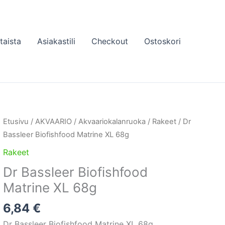
taista
Asiakastili
Checkout
Ostoskori
Etusivu
/
AKVAARIO
/
Akvaariokalanruoka
/
Rakeet
/ Dr
Bassleer Biofishfood Matrine XL 68g
Rakeet
Dr Bassleer Biofishfood
Matrine XL 68g
6,84
€
Dr Bassleer Biofishfood Matrine XL 68g