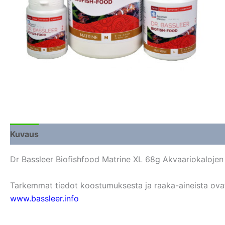
Kuvaus
Lisätiedot
Arviot (0)
Dr Bassleer Biofishfood Matrine XL 68g Akvaariokalojen
Tarkemmat tiedot koostumuksesta ja raaka-aineista ovat s
www.bassleer.info