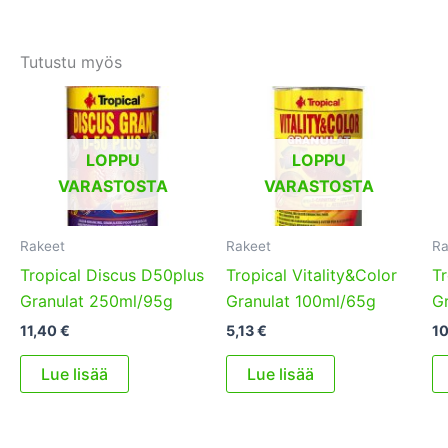
Tutustu myös
LOPPU
LOPPU
VARASTOSTA
VARASTOSTA
Rakeet
Rakeet
Ra
Tropical Discus D50plus
Tropical Vitality&Color
Tr
Granulat 250ml/95g
Granulat 100ml/65g
G
11,40
€
5,13
€
1
Lue lisää
Lue lisää