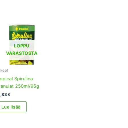
LOPPU
VARASTOSTA
keet
opical Spirulina
ranulat 250ml/95g
0,83
€
Lue lisää