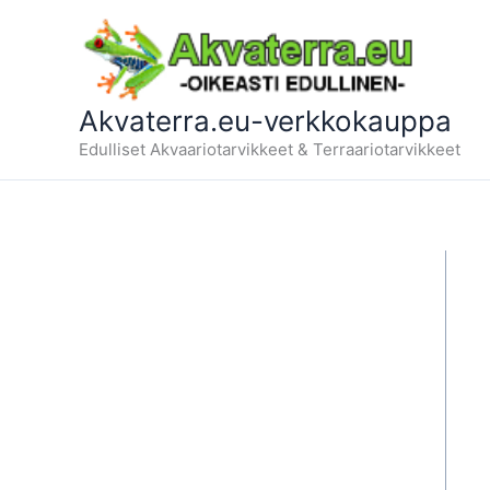
Siirry
sisältöön
Akvaterra.eu-verkkokauppa
Edulliset Akvaariotarvikkeet & Terraariotarvikkeet