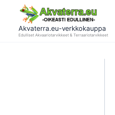
Siirry
sisältöön
Akvaterra.eu-verkkokauppa
Edulliset Akvaariotarvikkeet & Terraariotarvikkeet