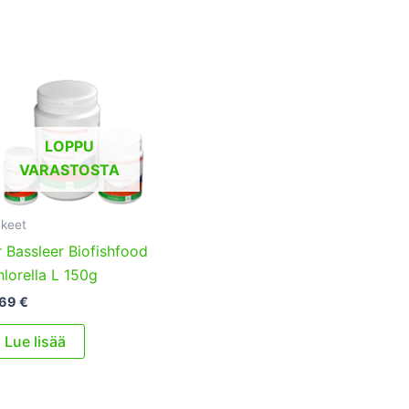
LOPPU
VARASTOSTA
keet
 Bassleer Biofishfood
lorella L 150g
,69
€
Lue lisää