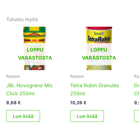
Tutustu myös
LOPPU
LOPPU
VARASTOSTA
VARASTOSTA
Rakeet
Rakeet
Ra
JBL Novograno Mix
Tetra Rubin Granules
Dr
Click 250ml
250ml
Ch
8,68
€
10,26
€
9
Lue lisää
Lue lisää