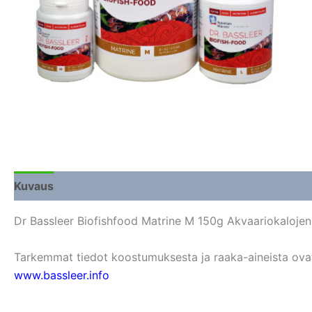
Kuvaus
Lisätiedot
Arviot (0)
Dr Bassleer Biofishfood Matrine M 150g Akvaariokalojen
Tarkemmat tiedot koostumuksesta ja raaka-aineista ovat s
www.bassleer.info