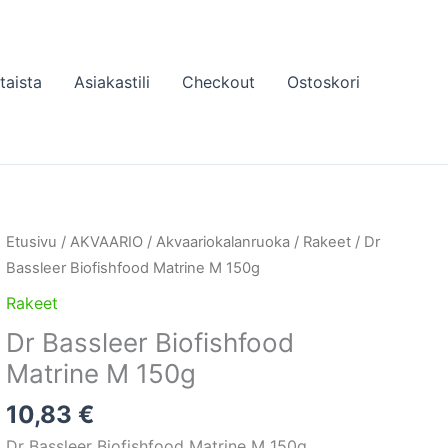
taista
Asiakastili
Checkout
Ostoskori
Etusivu
/
AKVAARIO
/
Akvaariokalanruoka
/
Rakeet
/ Dr
Bassleer Biofishfood Matrine M 150g
Rakeet
Dr Bassleer Biofishfood
Matrine M 150g
10,83
€
Dr Bassleer Biofishfood Matrine M 150g