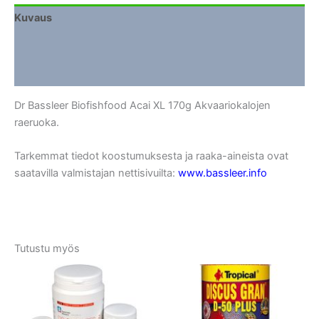
Kuvaus
Lisätiedot
Arviot (0)
Dr Bassleer Biofishfood Acai XL 170g Akvaariokalojen
raeruoka.
Tarkemmat tiedot koostumuksesta ja raaka-aineista ovat
saatavilla valmistajan nettisivuilta:
www.bassleer.info
Tutustu myös