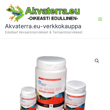
Siirry
sisältöön
Akvaterra.eu-verkkokauppa
Edulliset Akvaariotarvikkeet & Terraariotarvikkeet