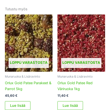
Tutustu myös
LOPPU VARASTOSTA
LOPPU VARASTOSTA
Munaruoka & Lisäravinto
Munaruoka & Lisäravinto
Orlux Gold Patee Parakeet &
Orlux Gold Patee Red
Parrot 5kg
Väriruoka 1kg
45,60
€
11,40
€
Lue lisää
Lue lisää