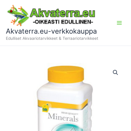
Siirry
sisältöön
Akvaterra.eu-verkkokauppa
Edulliset Akvaariotarvikkeet & Terraariotarvikkeet