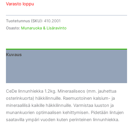
Varasto loppu
Tuotetunnus (SKU):
410.2001
Osasto:
Munaruoka & Lisäravinto
Kuvaus
Lisätiedot
Arviot (0)
CeDe linnunhiekka 1.2kg. Mineraaliseos (mm. jauhettua
osterinkuorta) häkkilinnuille. Raemuotoinen kalsium- ja
mineraalilisä kaikille häkkilinnuille. Varmistaa luuston ja
munankuorien optimaalisen kehittymisen. Pidetään lintujen
saatavilla ympäri vuoden kuten perinteinen linnunhiekka.