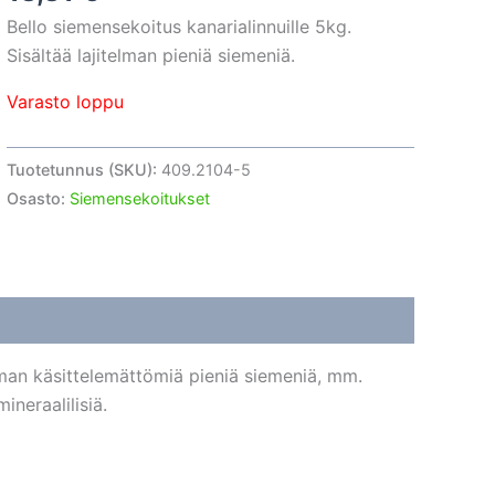
Bello siemensekoitus kanarialinnuille 5kg.
Sisältää lajitelman pieniä siemeniä.
Varasto loppu
Tuotetunnus (SKU):
409.2104-5
Osasto:
Siemensekoitukset
elman käsittelemättömiä pieniä siemeniä, mm.
mineraalilisiä.