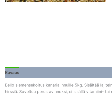
Kuvaus
Lisätiedot
Arviot (0)
Bello siemensekoitus kanarialinnuille 5kg. Sisältää lajit
hirssiä. Soveltuu perusravinnoksi, ei sisällä vitamiini- tai 