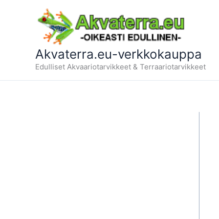
Siirry
sisältöön
Akvaterra.eu-verkkokauppa
Edulliset Akvaariotarvikkeet & Terraariotarvikkeet