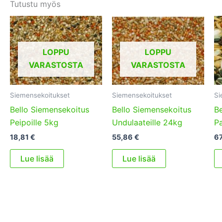
Tutustu myös
LOPPU
LOPPU
VARASTOSTA
VARASTOSTA
Siemensekoitukset
Siemensekoitukset
Si
Bello Siemensekoitus
Bello Siemensekoitus
Be
Peipoille 5kg
Undulaateille 24kg
Pa
18,81
€
55,86
€
6
Lue lisää
Lue lisää