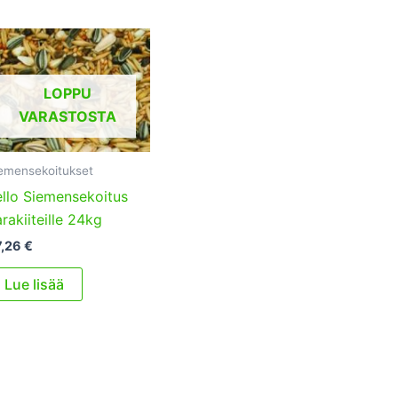
LOPPU
VARASTOSTA
emensekoitukset
llo Siemensekoitus
rakiiteille 24kg
7,26
€
Lue lisää