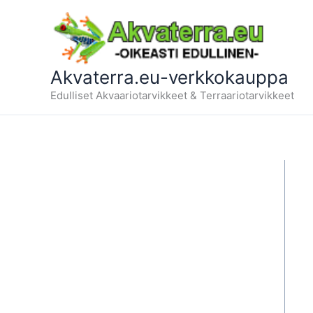
Siirry
sisältöön
Akvaterra.eu-verkkokauppa
Edulliset Akvaariotarvikkeet & Terraariotarvikkeet