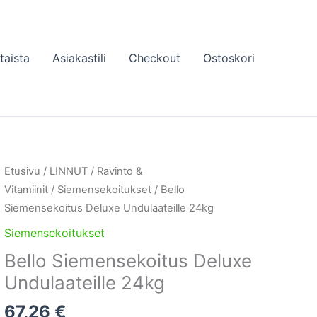
taista
Asiakastili
Checkout
Ostoskori
Etusivu
/
LINNUT
/
Ravinto &
Vitamiinit
/
Siemensekoitukset
/ Bello
Siemensekoitus Deluxe Undulaateille 24kg
Siemensekoitukset
Bello Siemensekoitus Deluxe
Undulaateille 24kg
67,26
€