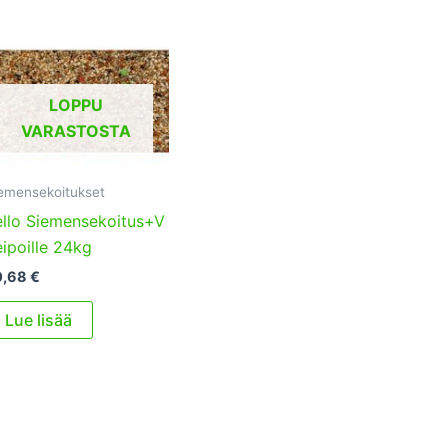
LOPPU
VARASTOSTA
emensekoitukset
llo Siemensekoitus+V
ipoille 24kg
0,68
€
Lue lisää