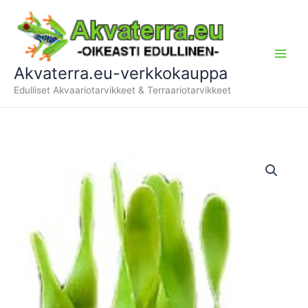
Siirry
sisältöön
Akvaterra.eu-verkkokauppa
Edulliset Akvaariotarvikkeet & Terraariotarvikkeet