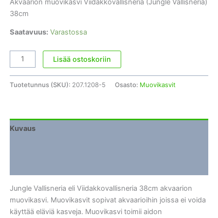
Akvaarion muovikasvi Viidakkovallisneria (Jungle Vallisneria)
38cm
Saatavuus:
Varastossa
Akvaarion
Lisää ostoskoriin
muovikasvi
Viidakkovallisneria
Tuotetunnus (SKU):
207.1208-5
Osasto:
Muovikasvit
(Jungle
Vallisneria)
38cm
määrä
Kuvaus
Lisätiedot
Arviot (0)
Jungle Vallisneria eli Viidakkovallisneria 38cm akvaarion
muovikasvi. Muovikasvit sopivat akvaarioihin joissa ei voida
käyttää eläviä kasveja. Muovikasvi toimii aidon