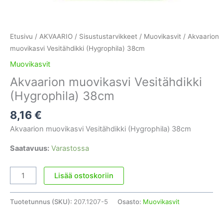
Etusivu
/
AKVAARIO
/
Sisustustarvikkeet
/
Muovikasvit
/ Akvaarion
muovikasvi Vesitähdikki (Hygrophila) 38cm
Muovikasvit
Akvaarion muovikasvi Vesitähdikki
(Hygrophila) 38cm
8,16
€
Akvaarion muovikasvi Vesitähdikki (Hygrophila) 38cm
Saatavuus:
Varastossa
Akvaarion
Lisää ostoskoriin
muovikasvi
Vesitähdikki
Tuotetunnus (SKU):
207.1207-5
Osasto:
Muovikasvit
(Hygrophila)
38cm