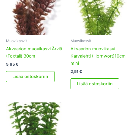
Muovikasvit
Muovikasvit
Akvaarion muovikasvi Ärviä
Akvaarion muovikasvi
(Foxtail) 30cm
Karvalehti (Hornwort)10cm
mini
5,65
€
2,51
€
Lisää ostoskoriin
Lisää ostoskoriin