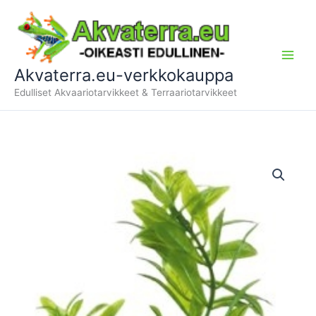
Siirry
sisältöön
Akvaterra.eu-verkkokauppa
Edulliset Akvaariotarvikkeet & Terraariotarvikkeet