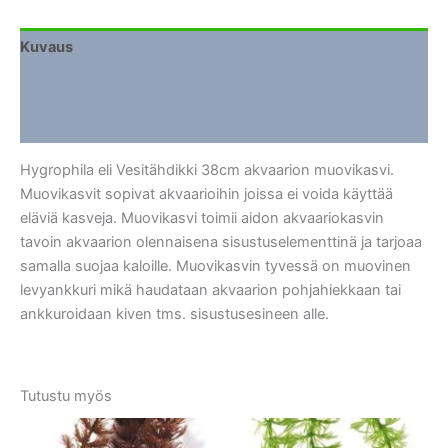
määrä
Kuvaus
Lisätiedot
Arviot (0)
Hygrophila eli Vesitähdikki 38cm akvaarion muovikasvi.
Muovikasvit sopivat akvaarioihin joissa ei voida käyttää
eläviä kasveja. Muovikasvi toimii aidon akvaariokasvin
tavoin akvaarion olennaisena sisustuselementtinä ja tarjoaa
samalla suojaa kaloille. Muovikasvin tyvessä on muovinen
levyankkuri mikä haudataan akvaarion pohjahiekkaan tai
ankkuroidaan kiven tms. sisustusesineen alle.
Tutustu myös