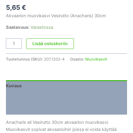
5,65
€
Akvaarion muovikasvi Vesirutto (Anacharis) 30cm
Saatavuus:
Varastossa
Akvaarion
Lisää ostoskoriin
muovikasvi
Vesirutto
Tuotetunnus (SKU):
207.1202-4
Osasto:
Muovikasvit
(Anacharis)
30cm
määrä
Kuvaus
Lisätiedot
Arviot (0)
Anacharis eli Vesirutto 30cm akvaarion muovikasvi.
Muovikasvit sopivat akvaarioihin joissa ei voida käyttää