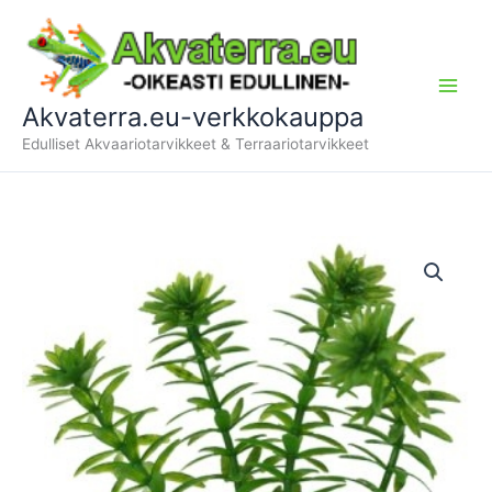
Siirry
sisältöön
Akvaterra.eu-verkkokauppa
Edulliset Akvaariotarvikkeet & Terraariotarvikkeet