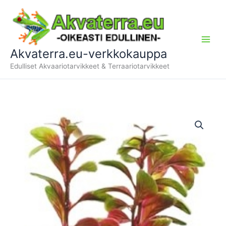
Siirry
sisältöön
Akvaterra.eu-verkkokauppa
Edulliset Akvaariotarvikkeet & Terraariotarvikkeet