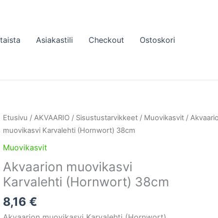
taista
Asiakastili
Checkout
Ostoskori
Etusivu
/
AKVAARIO
/
Sisustustarvikkeet
/
Muovikasvit
/ Akvaari
muovikasvi Karvalehti (Hornwort) 38cm
Muovikasvit
Akvaarion muovikasvi
Karvalehti (Hornwort) 38cm
8,16
€
Akvaarion muovikasvi Karvalehti (Hornwort)