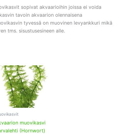
ikasvit sopivat akvaarioihin joissa ei voida
okasvin tavoin akvaarion olennaisena
 Muovikasvin tyvessä on muovinen levyankkuri mikä
n tms. sisustusesineen alle.
ovikasvit
kvaarion muovikasvi
rvalehti (Hornwort)