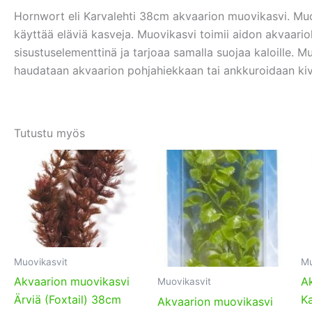
Hornwort eli Karvalehti 38cm akvaarion muovikasvi. Muov
käyttää eläviä kasveja. Muovikasvi toimii aidon akvaari
sisustuselementtinä ja tarjoaa samalla suojaa kaloille.
haudataan akvaarion pohjahiekkaan tai ankkuroidaan kive
Tutustu myös
Muovikasvit
Mu
Akvaarion muovikasvi
A
Muovikasvit
Ärviä (Foxtail) 38cm
Ka
Akvaarion muovikasvi