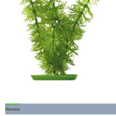
Kuvaus
Lisätiedot
Arviot (0)