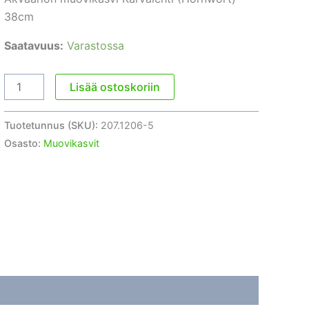
38cm
Saatavuus:
Varastossa
Akvaarion
Lisää ostoskoriin
muovikasvi
Karvalehti
Tuotetunnus (SKU):
207.1206-5
(Hornwort)
Osasto:
Muovikasvit
38cm
määrä