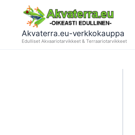
Siirry
sisältöön
Akvaterra.eu-verkkokauppa
Edulliset Akvaariotarvikkeet & Terraariotarvikkeet