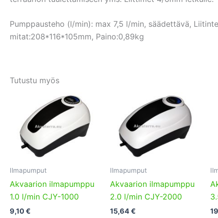
Pumppausteho (l/min): max 7,5 l/min, säädettävä, Liitin
mitat:208*116*105mm, Paino:0,89kg
Tutustu myös
Ilmapumput
Ilmapumput
Il
Akvaarion ilmapumppu
Akvaarion ilmapumppu
A
1.0 l/min CJY-1000
2.0 l/min CJY-2000
3
9,10
€
15,64
€
1