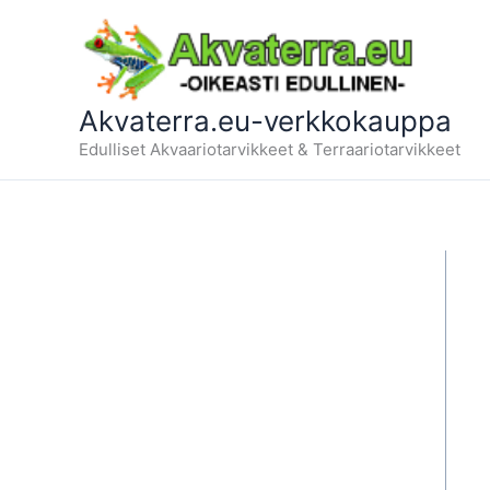
Siirry
sisältöön
Akvaterra.eu-verkkokauppa
Edulliset Akvaariotarvikkeet & Terraariotarvikkeet