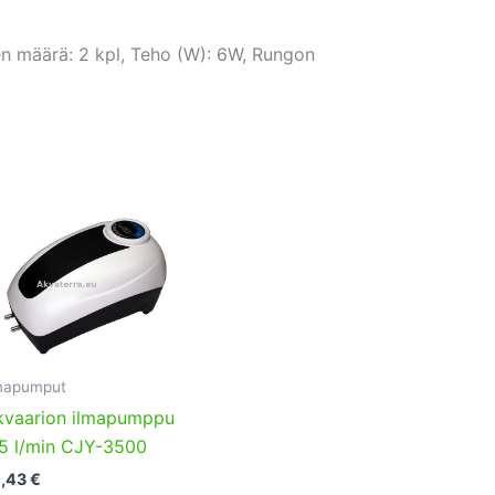
ten määrä: 2 kpl, Teho (W): 6W, Rungon
mapumput
kvaarion ilmapumppu
.5 l/min CJY-3500
9,43
€