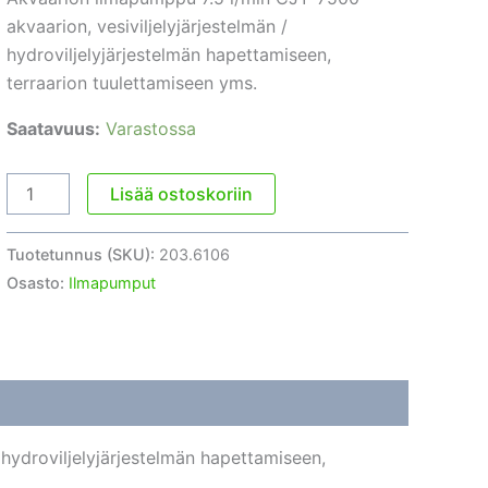
akvaarion, vesiviljelyjärjestelmän /
hydroviljelyjärjestelmän hapettamiseen,
terraarion tuulettamiseen yms.
Saatavuus:
Varastossa
Akvaarion
Lisää ostoskoriin
ilmapumppu
7.5
Tuotetunnus (SKU):
203.6106
l/min
Osasto:
Ilmapumput
CJY-
7500
määrä
 hydroviljelyjärjestelmän hapettamiseen,