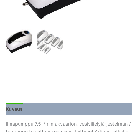
Kuvaus
Lisätiedot
Arviot (0)
Ilmapumppu 7,5 l/min akvaarion, vesiviljelyjärjestelmän /
terraarion tuulettamiseen yms. Liittimet 4/6mm letkulle.