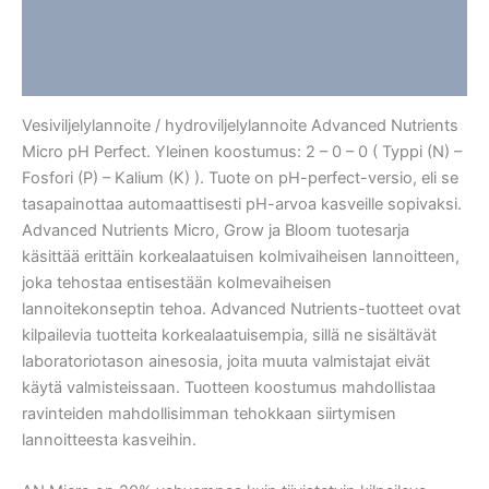
Lisätiedot
Arviot (0)
Vesiviljelylannoite / hydroviljelylannoite Advanced Nutrients
Micro pH Perfect. Yleinen koostumus: 2 – 0 – 0 ( Typpi (N) –
Fosfori (P) – Kalium (K) ). Tuote on pH-perfect-versio, eli se
tasapainottaa automaattisesti pH-arvoa kasveille sopivaksi.
Advanced Nutrients Micro, Grow ja Bloom tuotesarja
käsittää erittäin korkealaatuisen kolmivaiheisen lannoitteen,
joka tehostaa entisestään kolmevaiheisen
lannoitekonseptin tehoa. Advanced Nutrients-tuotteet ovat
kilpailevia tuotteita korkealaatuisempia, sillä ne sisältävät
laboratoriotason ainesosia, joita muuta valmistajat eivät
käytä valmisteissaan. Tuotteen koostumus mahdollistaa
ravinteiden mahdollisimman tehokkaan siirtymisen
lannoitteesta kasveihin.