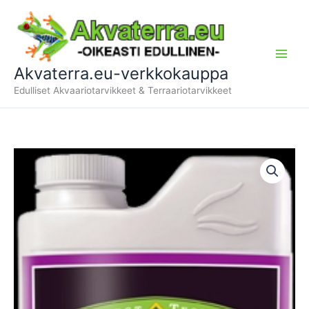
Siirry
sisältöön
Akvaterra.eu-verkkokauppa
Edulliset Akvaariotarvikkeet & Terraariotarvikkeet