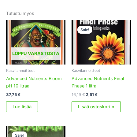
Tutustu myös
Sale!
Sale!
LOPPU VARASTOSTA
Kasvilannoitteet
Kasvilannoitteet
Advanced Nutrients Bloom
Advanced Nutrients Final
pH 10 litraa
Phase 1 litra
Alkuperäinen
Nykyinen
37,75
€
16,19
€
2,51
€
hinta
hinta
oli:
on:
Lue lisää
Lisää ostoskoriin
16,19 €.
2,51 €.
Sale!
Sale!