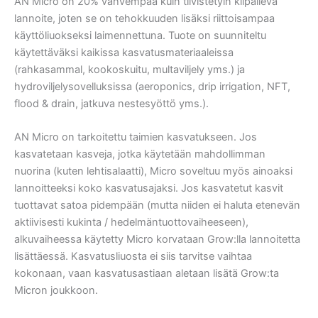
AN Micro on 20% vahvempaa kuin tiivistetyin kilpaileva
lannoite, joten se on tehokkuuden lisäksi riittoisampaa
käyttöliuokseksi laimennettuna. Tuote on suunniteltu
käytettäväksi kaikissa kasvatusmateriaaleissa
(rahkasammal, kookoskuitu, multaviljely yms.) ja
hydroviljelysovelluksissa (aeroponics, drip irrigation, NFT,
flood & drain, jatkuva nestesyöttö yms.).
AN Micro on tarkoitettu taimien kasvatukseen. Jos
kasvatetaan kasveja, jotka käytetään mahdollimman
nuorina (kuten lehtisalaatti), Micro soveltuu myös ainoaksi
lannoitteeksi koko kasvatusajaksi. Jos kasvatetut kasvit
tuottavat satoa pidempään (mutta niiden ei haluta etenevän
aktiivisesti kukinta / hedelmäntuottovaiheeseen),
alkuvaiheessa käytetty Micro korvataan Grow:lla lannoitetta
lisättäessä. Kasvatusliuosta ei siis tarvitse vaihtaa
kokonaan, vaan kasvatusastiaan aletaan lisätä Grow:ta
Micron joukkoon.