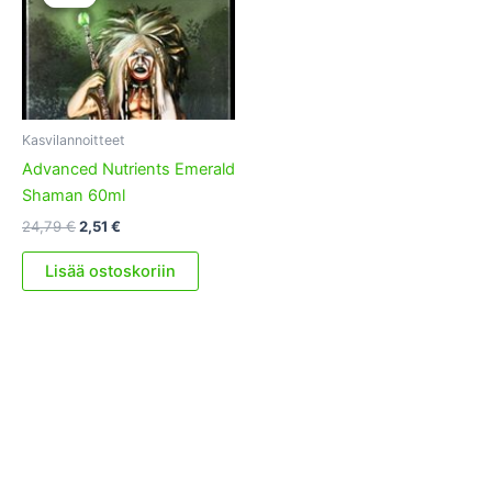
Kasvilannoitteet
Advanced Nutrients Emerald
Shaman 60ml
Alkuperäinen
Nykyinen
24,79
€
2,51
€
hinta
hinta
oli:
on:
Lisää ostoskoriin
24,79 €.
2,51 €.