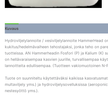
Kuvaus
Lisätiedot
Arviot (0)
Hydroviljelylannoite / vesiviljelylannoite HammerHead on
kukitus/hedelmävaiheen tehostajaksi, jonka teho on par
tuotteissa. AN Hammerheadin Fosfori (P) ja Kalium (K) s
on hellävaraisempaa kasvien juurille, turvallisempaa kä
lannoitteita edullisempaa. (Tuotteen vakiomuotoinen N-P
Tuote on suunniteltu käytettäväksi kaikissa kasvatusmat
multaviljely yms.) ja hydroviljelysovelluksissa (aeroponics
nestesyöttö yms.).