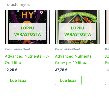
Tutustu myös
LOPPU
LOPPU
VARASTOSTA
VARASTOSTA
Kasvilannoitteet
Kasvilannoitteet
Ka
Advanced Nutrients Hy-
Advanced Nutrients
A
Ox 1 litra
Grow pH 10 litraa
Fi
12,25
€
37,75
€
16
Lue lisää
Lue lisää