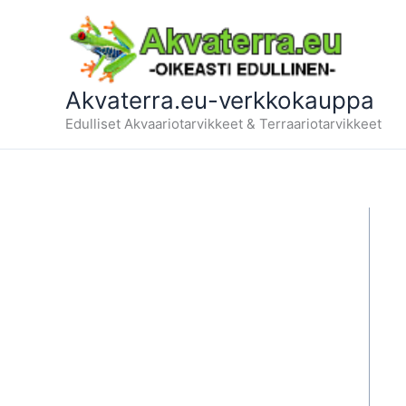
Siirry
sisältöön
Akvaterra.eu-verkkokauppa
Edulliset Akvaariotarvikkeet & Terraariotarvikkeet