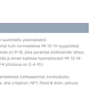
 suunniteltu yksiosaiseksi
empi kuin normaaleissa PK 13-14-tyyppisissä
uhde on 9-18, joka parantaa yhdistelmän tehoa,
yttää ja ennen kaikkea huomattavasti PK 13-14-
-K pitoisuus on 2-4-10.)
eriaaleissa (rahkasammal, kookoskuitu,
, drip irrigation, NFT, flood & drain, jatkuva