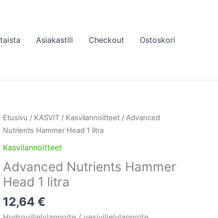
taista
Asiakastili
Checkout
Ostoskori
Etusivu
/
KASVIT
/
Kasvilannoitteet
/ Advanced
Nutrients Hammer Head 1 litra
Kasvilannoitteet
Advanced Nutrients Hammer
Head 1 litra
12,64
€
Hydroviljelylannoite / vesiviljelylannoite