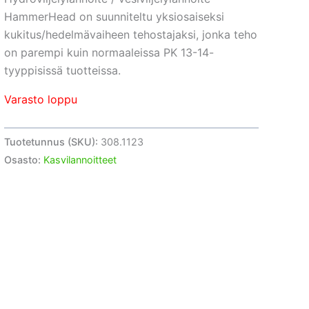
HammerHead on suunniteltu yksiosaiseksi
kukitus/hedelmävaiheen tehostajaksi, jonka teho
on parempi kuin normaaleissa PK 13-14-
tyyppisissä tuotteissa.
Varasto loppu
Tuotetunnus (SKU):
308.1123
Osasto:
Kasvilannoitteet