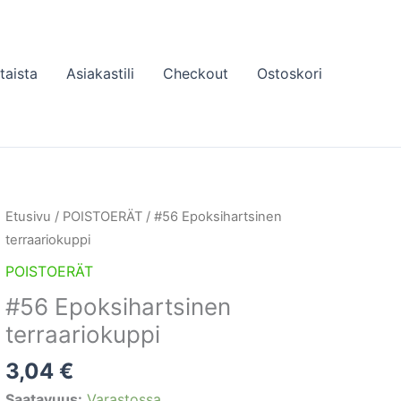
taista
Asiakastili
Checkout
Ostoskori
Etusivu
/
POISTOERÄT
/ #56 Epoksihartsinen
terraariokuppi
POISTOERÄT
#56 Epoksihartsinen
terraariokuppi
3,04
€
Saatavuus:
Varastossa