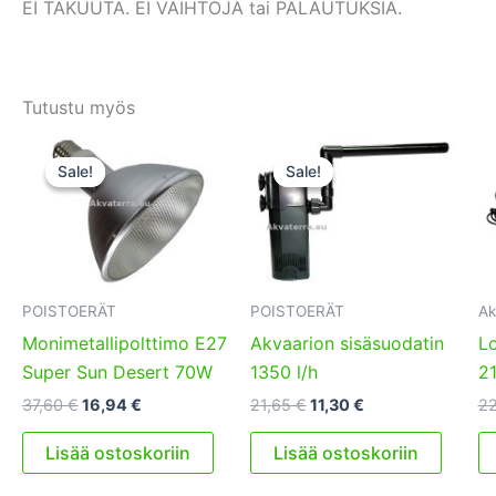
EI TAKUUTA. EI VAIHTOJA tai PALAUTUKSIA.
Tutustu myös
Sale!
Sale!
Sale!
Sale!
POISTOERÄT
POISTOERÄT
Ak
Monimetallipolttimo E27
Akvaarion sisäsuodatin
Lo
Super Sun Desert 70W
1350 l/h
2
Alkuperäinen
Nykyinen
Alkuperäinen
Nykyinen
37,60
€
16,94
€
21,65
€
11,30
€
2
hinta
hinta
hinta
hinta
oli:
on:
oli:
on:
Lisää ostoskoriin
Lisää ostoskoriin
37,60 €.
16,94 €.
21,65 €.
11,30 €.