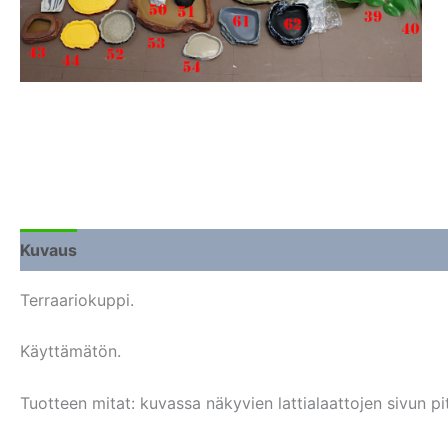
Kuvaus
Lisätiedot
Arviot (0)
Terraariokuppi.
Käyttämätön.
Tuotteen mitat: kuvassa näkyvien lattialaattojen sivun p