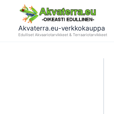
Siirry
sisältöön
Akvaterra.eu-verkkokauppa
Edulliset Akvaariotarvikkeet & Terraariotarvikkeet