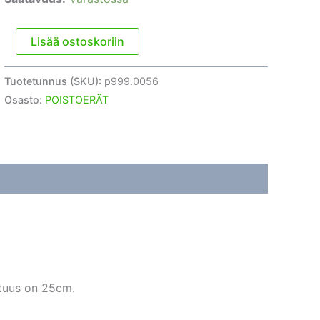
#56
Lisää ostoskoriin
Epoksihartsinen
terraariokuppi
Tuotetunnus (SKU):
p999.0056
määrä
Osasto:
POISTOERÄT
ituus on 25cm.