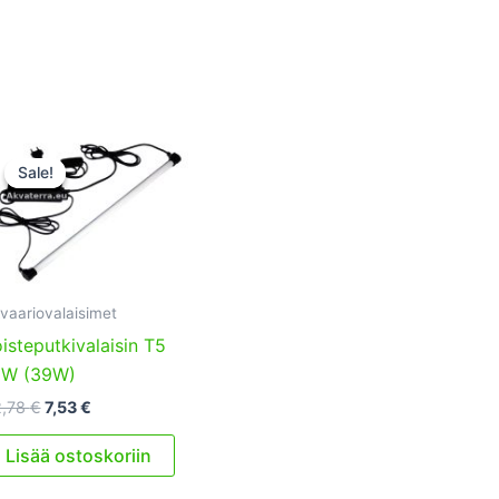
Sale!
Sale!
vaariovalaisimet
isteputkivalaisin T5
1W (39W)
Alkuperäinen
Nykyinen
2,78
€
7,53
€
hinta
hinta
oli:
on:
Lisää ostoskoriin
22,78 €.
7,53 €.