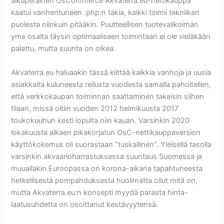
alkuperäinen OsCommerce Akvaterra.eu-nettikauppa
kaatui vanhentuneen .php:n takia, kaikki toimii tekniikan
puolesta niinkuin pitääkin. Puutteellisen tuotevalikoiman
yms osalta täysin optimaaliseen toimintaan ei ole vieläkään
palattu, mutta suunta on oikea.
Akvaterra.eu haluaakin tässä kiittää kaikkia vanhoja ja uusia
asiakkaita kuluneesta reilusta vuodesta samalla pahoitellen,
että verkkokaupan toiminnan saattaminen takaisin siihen
tilaan, missä oltiin vuoden 2012 helmikuusta 2017
toukokuuhun kesti lopulta niin kauan. Varsinkin 2020
lokakuusta alkaen pikakorjatun OsC-nettikauppaversion
käyttökokemus oli suorastaan ”tuskallinen”. Yleisellä tasolla
varsinkin akvaarioharrastuksessa suuntaus Suomessa ja
muuallakin Euroopassa on korona-aikana tapahtuneesta
hetkellisestä pompahduksesta huolimatta ollut mitä on,
mutta Akvaterra.eu:n konsepti myydä parasta hinta-
laatusuhdetta on osoittanut kestävyytensä.