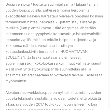
Uusia versioita / tuotteita suunnitellaan ja tilataan tämän
vuoden loppupuolella. Erityisesti monia herppien ja
eksoottisten kasvien harrastajia vaivaava ongelma koskien
terraarioiden hintaa, hankalaa kuljettamista / siirtelyä ja
rajallista (liian pientä) kokoa – tätä ongelmaa lähdetään
ratkomaan uudentyyppisella koottavalla ja iskunkestävällä
terraariotyypillä, mikä on erittäin helposti kuljetettava ja
kokoonsa nähden, verrattuna lasisiin ym
kosteudenkestäviin terraarioihin, HUOMATTAVAN
EDULLINEN. Ja lisäksi saatavana olennaisesti
suuremmassakin kokoluokassa kuin muut valmisterraariot.
Mallit ovat yhteistyökumppanilla suunnittelun alla, ja
ensimmäiset erät saadaan toivottavasti talvella. Tästä lisää
myöhemmin….
Akvaterra.eu-verkkokauppa on nyt toiminut reilun vuoden
uudella teknisellä alustalla, ja voidaan todeta, että pitkästä
aikaa, siis vuoden 2017 toukokuun lopun jälkeen, jolloin