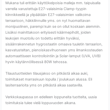
Mukana tuli erittäin käyttökelpoisia malleja mm. taipuisalla
varrella varustettuja E27-valaisimia Clamp-tyypin
kiinnikkeellä ja ylipäätään E27-valaisimien valikoima
terraarioon, häkkilinnuille yms. on nyt huomattavan
monipuolinen, parempi kuin se on ollut koskaan aiemmin.
Lisäksi mainittakoon erityisesti käärmepihdit, joiden
leukojen muotoilu on todettu erittäin hyväksi,
sisäänrakennetun hygrostaatin omaava tuuletin terraarion,
kasvatusteltan, pienoiskasvihuoneen yms ilmankosteuden
automaattiseen kontrollointiin ja Solar-lamput (UVA, UVB)
hyvin käytännöllisessä 80W tehossa.
Tilaustuotteiden tilausjakso on pitkästä aikaa auki,
toimitukset marraskuun lopulla / joulukuun alussa. Eli
lasiterraarioita yms on pitkästä aikaa saatavilla.
Verkkokaupassa on edelleen loppuneita tuotteita, uusia
toimituksia tulee vielä loppuvuoden aikana.