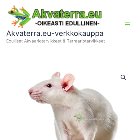
Siirry
sisältöön
Akvaterra.eu-verkkokauppa
Edulliset Akvaariotarvikkeet & Terraariotarvikkeet