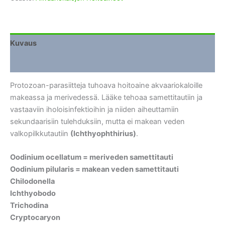
Kuvaus
Lisätiedot
Protozoan-parasiitteja tuhoava hoitoaine akvaariokaloille
makeassa ja merivedessä. Lääke tehoaa samettitautiin ja
vastaaviin iholoisinfektioihin ja niiden aiheuttamiin
sekundaarisiin tulehduksiin, mutta ei makean veden
valkopilkkutautiin
(Ichthyophthirius)
.
Oodinium ocellatum = meriveden samettitauti
Oodinium pilularis = makean veden samettitauti
Chilodonella
Ichthyobodo
Trichodina
Cryptocaryon