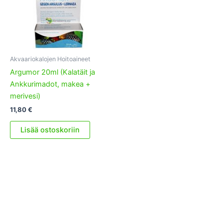
Akvaariokalojen Hoitoaineet
Argumor 20ml (Kalatäit ja
Ankkurimadot, makea +
merivesi)
11,80
€
Lisää ostoskoriin