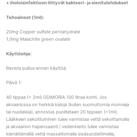
+ iholoisinfektioon liittyvät bakteeri- ja sienitulehdukset
Tehoaineet (1ml):
20mg Copper sulfate pentahydrate
1,0mg Malachite green oxalate
Käyttöohje:
Ravista pulloa ennen käyttöä.
Päivä 1:
40 tippaa (= 2ml) ODIMORIA 100 litraa kohti. Jos
akvaariossa on herkkiä kaloja (kuten suomuttomia monneja
tai nuoliaisia), annostus puolitetaan 20 tippaan (=1ml).
Lääkkeen sekoittuminen tulee varmistaa vettä sekoittamalla
ja akvaarion hapensaanti / vedenkierto tulee varmistaa
kierrättämällä vettä massattomalla sisäsuodattimella,