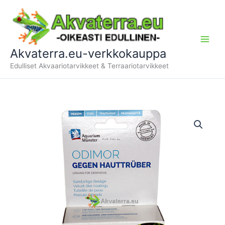
Siirry
sisältöön
Akvaterra.eu-verkkokauppa
Edulliset Akvaariotarvikkeet & Terraariotarvikkeet