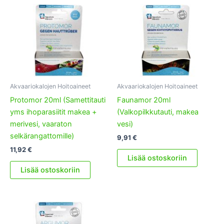
Akvaariokalojen Hoitoaineet
Akvaariokalojen Hoitoaineet
Protomor 20ml (Samettitauti
Faunamor 20ml
yms ihoparasiitit makea +
(Valkopilkkutauti, makea
merivesi, vaaraton
vesi)
selkärangattomille)
9,91
€
11,92
€
Lisää ostoskoriin
Lisää ostoskoriin