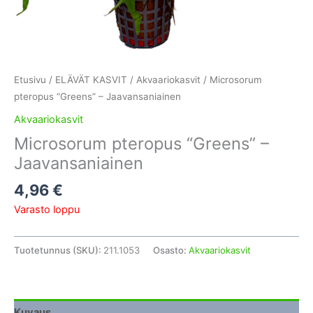
Etusivu
/
ELÄVÄT KASVIT
/
Akvaariokasvit
/ Microsorum
pteropus “Greens” – Jaavansaniainen
Akvaariokasvit
Microsorum pteropus “Greens” –
Jaavansaniainen
4,96
€
Varasto loppu
Tuotetunnus (SKU):
211.1053
Osasto:
Akvaariokasvit
Kuvaus