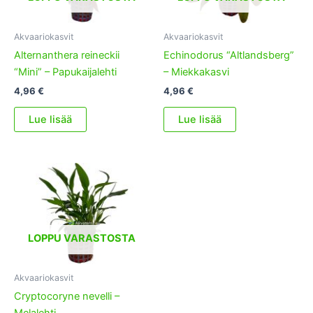
Akvaariokasvit
Akvaariokasvit
Alternanthera reineckii
Echinodorus “Altlandsberg”
“Mini” – Papukaijalehti
– Miekkakasvi
4,96
€
4,96
€
Lue lisää
Lue lisää
LOPPU VARASTOSTA
Akvaariokasvit
Cryptocoryne nevelli –
Melalehti