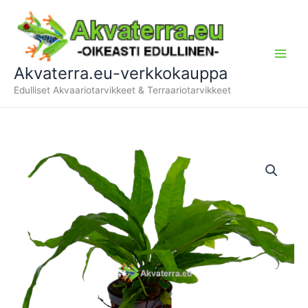
Siirry
sisältöön
Akvaterra.eu-verkkokauppa
Edulliset Akvaariotarvikkeet & Terraariotarvikkeet