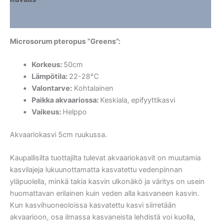
Lisätiedot
Microsorum pteropus “Greens”:
Korkeus:
50cm
Lämpötila:
22-28°C
Valontarve:
Kohtalainen
Paikka akvaariossa:
Keskiala, epifyyttikasvi
Vaikeus:
Helppo
Akvaariokasvi 5cm ruukussa.
Kaupallisilta tuottajilta tulevat akvaariokasvit on muutamia
kasvilajeja lukuunottamatta kasvatettu vedenpinnan
yläpuolella, minkä takia kasvin ulkonäkö ja väritys on usein
huomattavan erilainen kuin veden alla kasvaneen kasvin.
Kun kasvihuoneoloissa kasvatettu kasvi siirretään
akvaarioon, osa ilmassa kasvaneista lehdistä voi kuolla,