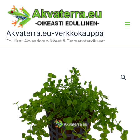
Siirry
sisältöön
Akvaterra.eu-verkkokauppa
Edulliset Akvaariotarvikkeet & Terraariotarvikkeet