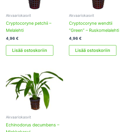
Akvaariokasvit
Akvaariokasvit
Cryptocoryne petchii –
Cryptocoryne wendtii
Melalehti
“Green” – Ruskomelalehti
4,96
€
4,96
€
Lisää ostoskoriin
Lisää ostoskoriin
Akvaariokasvit
Echinodorus decumbens –
Miekkakasvi