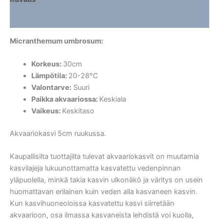
Lisätiedot
Micranthemum umbrosum:
Korkeus:
30cm
Lämpötila:
20-28°C
Valontarve:
Suuri
Paikka akvaariossa:
Keskiala
Vaikeus:
Keskitaso
Akvaariokasvi 5cm ruukussa.
Kaupallisilta tuottajilta tulevat akvaariokasvit on muutamia
kasvilajeja lukuunottamatta kasvatettu vedenpinnan
yläpuolella, minkä takia kasvin ulkonäkö ja väritys on usein
huomattavan erilainen kuin veden alla kasvaneen kasvin.
Kun kasvihuoneoloissa kasvatettu kasvi siirretään
akvaarioon, osa ilmassa kasvaneista lehdistä voi kuolla,