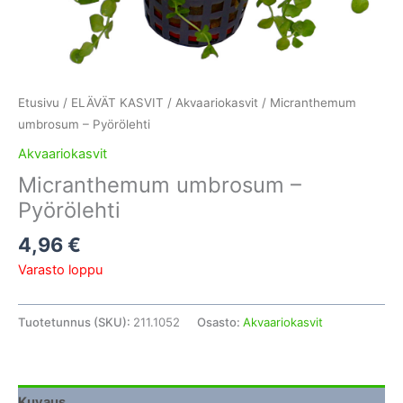
Etusivu
/
ELÄVÄT KASVIT
/
Akvaariokasvit
/ Micranthemum
umbrosum – Pyörölehti
Akvaariokasvit
Micranthemum umbrosum –
Pyörölehti
4,96
€
Varasto loppu
Tuotetunnus (SKU):
211.1052
Osasto:
Akvaariokasvit
Kuvaus