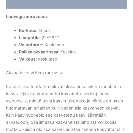
Lisätiedot
Ludwigia peruviana:
Korkeus:
40cm
Lämpötila:
22-28°C
Valontarve:
Keskitaso
Paikka akvaariossa:
Keskiala
Vaikeus:
Keskitaso
Akvaariokasvi 5cm ruukussa.
Kaupallisilta tuottajilta tulevat akvaariokasvit on muutamia
kasvilajeja lukuunottamatta kasvatettu vedenpinnan
yläpuolella, minkä takia kasvin ulkonäkö ja väritys on usein
huomattavan erilainen kuin veden alla kasvaneen kasvin.
Kun kasvihuoneoloissa kasvatettu kasvi siirretään
akvaarioon, osa ilmassa kasvaneista lehdistä voi kuolla,
mutta oikeissa oloissa kasvi uudistaa itsensä kasvattamalla