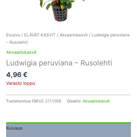
Etusivu
/
ELÄVÄT KASVIT
/
Akvaariokasvit
/ Ludwigia peruviana
– Rusolehti
Akvaariokasvit
Ludwigia peruviana – Rusolehti
4,96
€
Varasto loppu
Tuotetunnus (SKU):
211.1068
Osasto:
Akvaariokasvit
Kuvaus