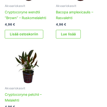
Akvaariokasvit
Akvaariokasvit
Cryptocoryne wendtii
Bacopa amplexicaulis –
“Brown” – Ruskomelalehti
Rasvalehti
4,96
€
4,96
€
Lisää ostoskoriin
Lue lisää
Akvaariokasvit
Cryptocoryne petchii –
Melalehti
4,96
€