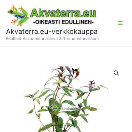
Siirry
sisältöön
Akvaterra.eu-verkkokauppa
Edulliset Akvaariotarvikkeet & Terraariotarvikkeet