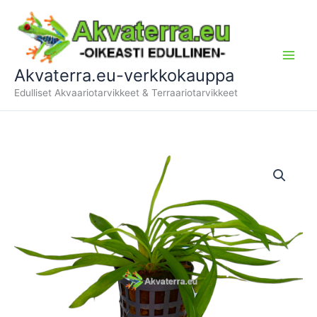
Siirry
sisältöön
Akvaterra.eu-verkkokauppa
Edulliset Akvaariotarvikkeet & Terraariotarvikkeet