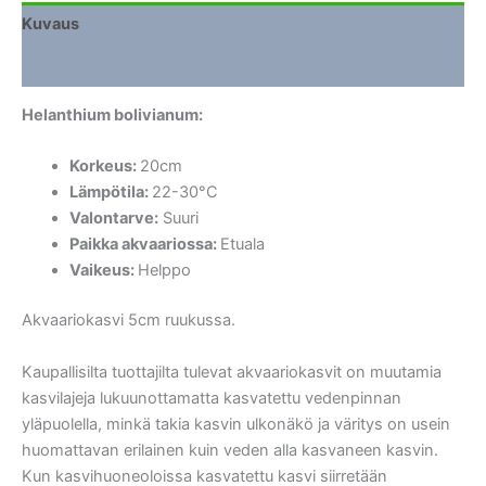
Kuvaus
Lisätiedot
Helanthium bolivianum:
Korkeus:
20cm
Lämpötila:
22-30°C
Valontarve:
Suuri
Paikka akvaariossa:
Etuala
Vaikeus:
Helppo
Akvaariokasvi 5cm ruukussa.
Kaupallisilta tuottajilta tulevat akvaariokasvit on muutamia
kasvilajeja lukuunottamatta kasvatettu vedenpinnan
yläpuolella, minkä takia kasvin ulkonäkö ja väritys on usein
huomattavan erilainen kuin veden alla kasvaneen kasvin.
Kun kasvihuoneoloissa kasvatettu kasvi siirretään