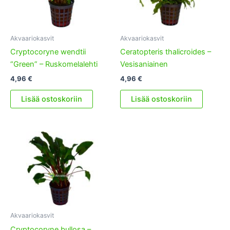
Akvaariokasvit
Akvaariokasvit
Cryptocoryne wendtii
Ceratopteris thalicroides –
“Green” – Ruskomelalehti
Vesisaniainen
4,96
€
4,96
€
Lisää ostoskoriin
Lisää ostoskoriin
Akvaariokasvit
Cryptocoryne bullosa –