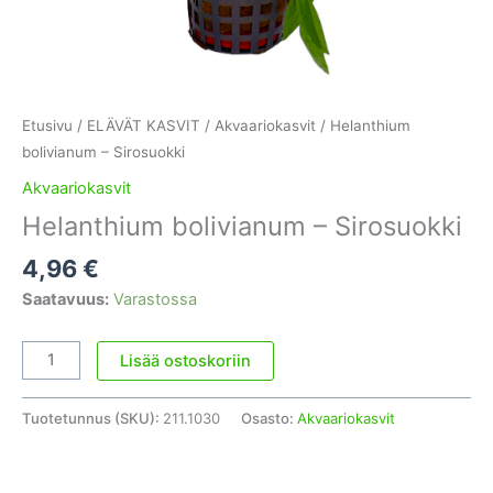
Etusivu
/
ELÄVÄT KASVIT
/
Akvaariokasvit
/ Helanthium
bolivianum – Sirosuokki
Akvaariokasvit
Helanthium bolivianum – Sirosuokki
4,96
€
Saatavuus:
Varastossa
Helanthium
Lisää ostoskoriin
bolivianum
-
Tuotetunnus (SKU):
211.1030
Osasto:
Akvaariokasvit
Sirosuokki
määrä