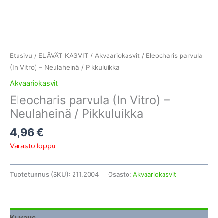
Etusivu
/
ELÄVÄT KASVIT
/
Akvaariokasvit
/ Eleocharis parvula
(In Vitro) – Neulaheinä / Pikkuluikka
Akvaariokasvit
Eleocharis parvula (In Vitro) –
Neulaheinä / Pikkuluikka
4,96
€
Varasto loppu
Tuotetunnus (SKU):
211.2004
Osasto:
Akvaariokasvit
Kuvaus