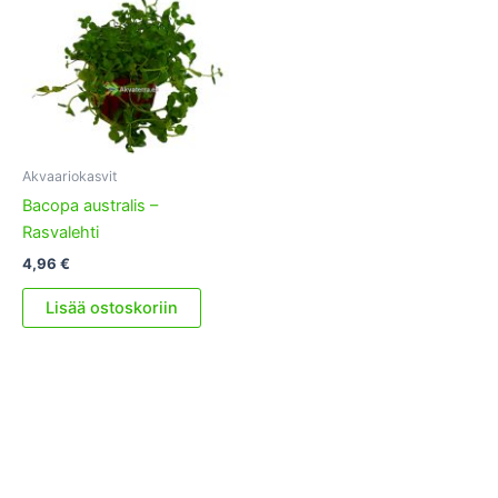
Akvaariokasvit
Bacopa australis –
Rasvalehti
4,96
€
Lisää ostoskoriin