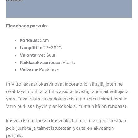
Lisätiedot
Eleocharis parvula:
Korkeus:
5cm
Lämpötila:
22-28°C
Valontarve:
Suuri
Paikka akvaariossa:
Etuala
Vaikeus:
Keskitaso
In Vitro-akvaariokasvit ovat laboratoriolisättyjä, joten ne
ovat täysin puhtaita tuholaisista, levistä, taudinaiheuttajista
yms. Tavallisista akvaariokasveista poiketen taimet ovat in
Vitro purkissa hyvin pienikokoisia, mutta niitä on runsaasti.
kasveja istutettaessa kasvualustana toimiva geeli pestään
pois juurista ja taimet istutetaan yksitellen akvaarion
pohjalle.