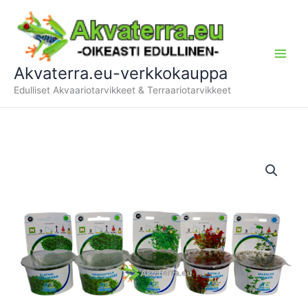
Siirry
sisältöön
Akvaterra.eu-verkkokauppa
Edulliset Akvaariotarvikkeet & Terraariotarvikkeet