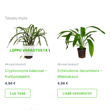
Tutustu myös
LOPPU VARASTOSTA
Akvaariokasvit
Akvaariokasvit
Cryptocoryne balansae –
Echinodorus decumbens –
Kurttumelalehti
Miekkakasvi
4,96
€
4,96
€
Lue lisää
Lisää ostoskoriin