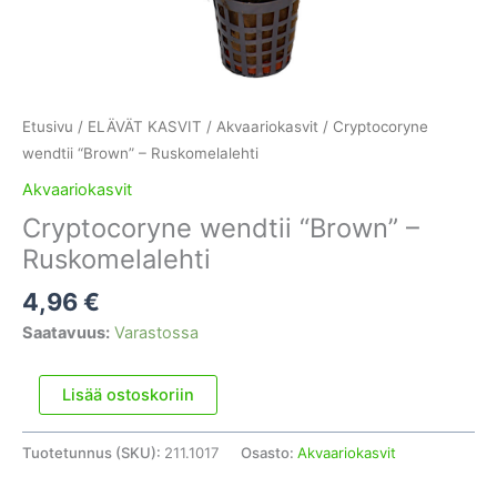
Etusivu
/
ELÄVÄT KASVIT
/
Akvaariokasvit
/ Cryptocoryne
wendtii “Brown” – Ruskomelalehti
Akvaariokasvit
Cryptocoryne wendtii “Brown” –
Ruskomelalehti
4,96
€
Saatavuus:
Varastossa
Cryptocoryne
Lisää ostoskoriin
wendtii
“Brown”
Tuotetunnus (SKU):
211.1017
Osasto:
Akvaariokasvit
-
Ruskomelalehti