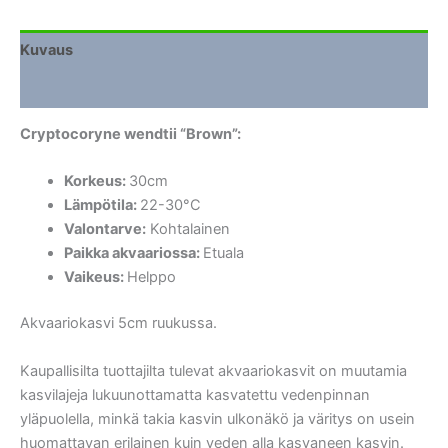
määrä
Kuvaus
Lisätiedot
Cryptocoryne wendtii “Brown”:
Korkeus:
30cm
Lämpötila:
22-30°C
Valontarve:
Kohtalainen
Paikka akvaariossa:
Etuala
Vaikeus:
Helppo
Akvaariokasvi 5cm ruukussa.
Kaupallisilta tuottajilta tulevat akvaariokasvit on muutamia
kasvilajeja lukuunottamatta kasvatettu vedenpinnan
yläpuolella, minkä takia kasvin ulkonäkö ja väritys on usein
huomattavan erilainen kuin veden alla kasvaneen kasvin.