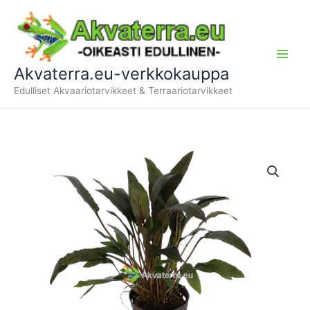
Siirry
sisältöön
Akvaterra.eu-verkkokauppa
Edulliset Akvaariotarvikkeet & Terraariotarvikkeet