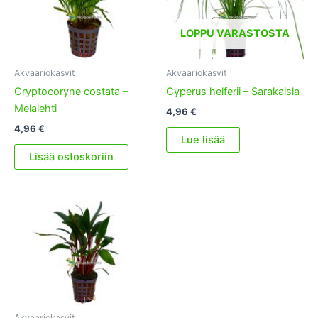
LOPPU VARASTOSTA
Akvaariokasvit
Akvaariokasvit
Cryptocoryne costata –
Cyperus helferii – Sarakaisla
Melalehti
4,96
€
4,96
€
Lue lisää
Lisää ostoskoriin
Akvaariokasvit