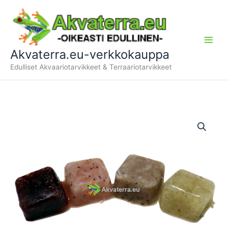
Siirry
sisältöön
Akvaterra.eu-verkkokauppa
Edulliset Akvaariotarvikkeet & Terraariotarvikkeet